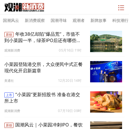
国潮风云
新消费观察
国潮寻味
观潮者
新牌故事
科技潮行
年收38亿却陷“爆品荒”，市值不
原创
到小菜园一半，绿茶IPO后还有哪些底
牌？｜国潮风云
05月16日 11时
观潮新消费
小菜园登陆港交所，大众便民中式正餐
现代化开启新篇章
12月20日 14时
美通社
“小菜园”更新招股书 准备在港交
上市
所上市
07月19日 09时
观潮新消费
国潮风云｜小菜园冲刺IPO，餐饮
原创