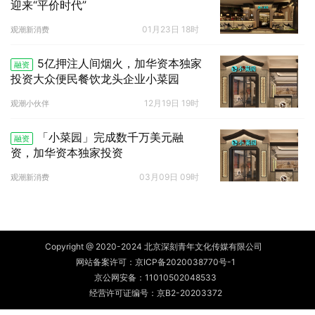
迎来“平价时代”
01月23日 18时
观潮新消费
5亿押注人间烟火，加华资本独家
融资
投资大众便民餐饮龙头企业小菜园
12月19日 19时
观潮小伙伴
「小菜园」完成数千万美元融
融资
资，加华资本独家投资
03月09日 09时
观潮新消费
Copyright @ 2020-2024 北京深刻青年文化传媒有限公司
网站备案许可：
京ICP备2020038770号-1
京公网安备：
11010502048533
经营许可证编号：京B2-20203372