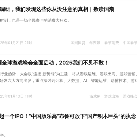
大调研，我们发现这些你从没注意的真相｜数读国潮
时刻，也是一场全民参与的消费大狂欢。
025年01月21日 21时
国潮国货
年夜饭
春节消费
中国春
第四届全球游戏峰会全面启动，2025我们不见不散！
行业趋势，大会以“连接·新势能”为主题，将从游戏运维、游戏出海、游戏营销
戏研发六大方向出发，重点探讨云计算、大数据、AI、智能运维、动捕技术、游
解析游戏市场环境和动态。
025年01月10日 11时
游戏IP
游戏出海
游戏峰
起一个IPO！“中国版乐高”布鲁可放下“国产积木巨头”的执念
半。