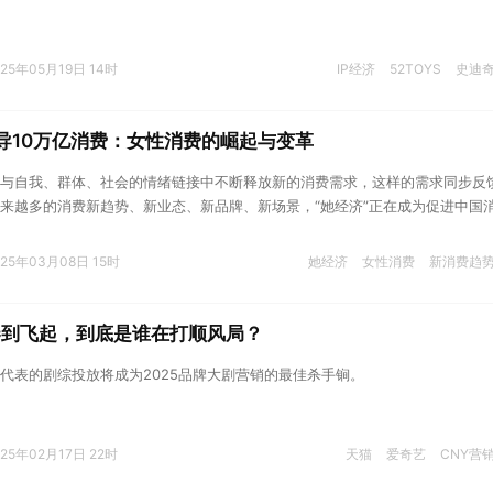
025年05月19日 14时
IP经济
52TOYS
史迪
主导10万亿消费：女性消费的崛起与变革
与自我、群体、社会的情绪链接中不断释放新的消费需求，这样的需求同步反
来越多的消费新趋势、新业态、新品牌、新场景，“她经济”正在成为促进中国
之一。
025年03月08日 15时
她经济
女性消费
新消费趋
卷到飞起，到底是谁在打顺风局？
代表的剧综投放将成为2025品牌大剧营销的最佳杀手锏。
025年02月17日 22时
天猫
爱奇艺
CNY营