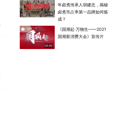
年卤煮传承人胡建忠，揭秘
卤煮市占率第一品牌如何炼
07:16
成？
u
19
《国潮起·万物生——2021
国潮新消费大会》宣传片
04:40
标
金