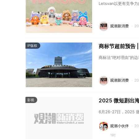
Letsvan以更有竞
观潮新消费
·
2
商标节超前预告 
IP版权
商标法“绝对理由”的
观潮新消费
·
2
2025 微短剧
影视
6月26-27日，20
观潮小伙伴
·
2
1时