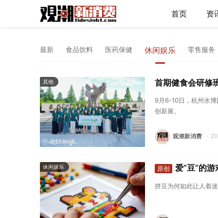
首页
资
最新
食品饮料
医药保健
休闲娱乐
零售服务
首期健食会研修
其他
9月6-10日，杭州
创新展。
观潮新消费
·
2
爱“豆”的
休闲娱乐
原创
拼豆为何如此让人着迷