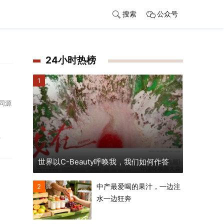
搜索
公众号
24小时热榜
1
同源
节
世界以C-Beauty呼唤我，我们如何作答
中产最爱喝的果汁，一边注
2
水一边狂奔