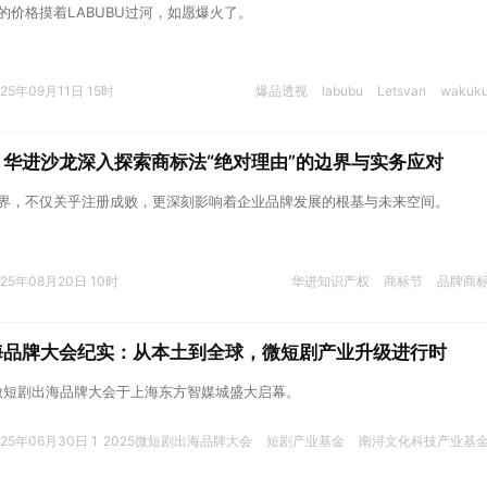
争力的价格摸着LABUBU过河，如愿爆火了。
025年09月11日 15时
爆品透视
labubu
Letsvan
wakuk
| 华进沙龙深入探索商标法“绝对理由”的边界与实务应对
边界，不仅关乎注册成败，更深刻影响着企业品牌发展的根基与未来空间。
025年08月20日 10时
华进知识产权
商标节
品牌商
出海品牌大会纪实：从本土到全球，微短剧产业升级进行时
25 微短剧出海品牌大会于上海东方智媒城盛大启幕。
025年06月30日 1
2025微短剧出海品牌大会
短剧产业基金
南浔文化科技产业基