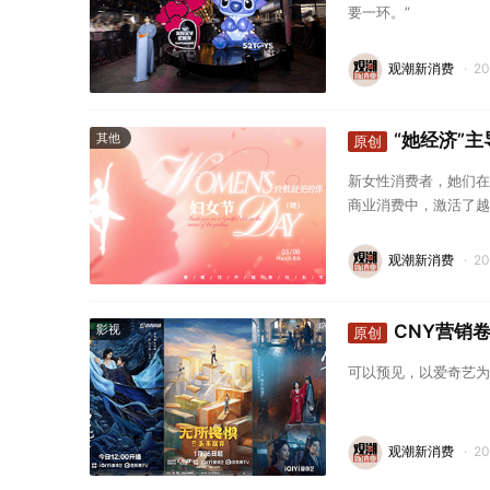
要一环。”
观潮新消费
·
2
“她经济”
其他
原创
新女性消费者，她们在
商业消费中，激活了越
市场焕发活力的新力量
观潮新消费
·
2
CNY营销
影视
原创
可以预见，以爱奇艺为
观潮新消费
·
2