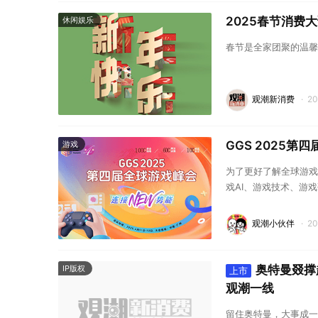
2025春节消费
休闲娱乐
春节是全家团聚的温馨
观潮新消费
·
2
GGS 2025
游戏
为了更好了解全球游戏
戏AI、游戏技术、游
海等焦点话题，全方位
观潮小伙伴
·
2
奥特曼叕撑
IP版权
上市
观潮一线
留住奥特曼，大事成一