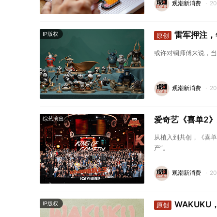
观潮新消费
·
2
雷军押注，
IP版权
原创
或许对铜师傅来说，当
观潮新消费
·
2
爱奇艺《喜单2
综艺演出
从植入到共创，《喜单
产”。
观潮新消费
·
2
WAKUKU
IP版权
原创