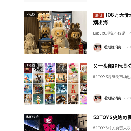
108万天价
IP版权
原创
潮出海
Labubu现象不仅
观潮新消费
·
2
又一头部IP玩具公
IP版权
52TOYS是继受市
观潮新消费
·
2
52TOYS史迪
休闲娱乐
52TOYS相关负责人