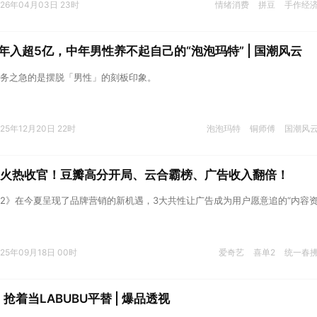
026年04月03日 23时
情绪消费
拼豆
手作经
年入超5亿，中年男性养不起自己的“泡泡玛特” | 国潮风云
务之急的是摆脱「男性」的刻板印象。
025年12月20日 22时
泡泡玛特
铜师傅
国潮风
》火热收官！豆瓣高分开局、云合霸榜、广告收入翻倍！
2》在今夏呈现了品牌营销的新机遇，3大共性让广告成为用户愿意追的“内容
025年09月18日 00时
爱奇艺
喜单2
统一春
，抢着当LABUBU平替 | 爆品透视