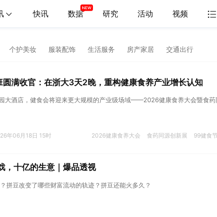
讯
快讯
数据
研究
活动
视频
个护美妆
服装配饰
生活服务
房产家居
交通出行
班圆满收官：在浙大3天2晚，重构健康食养产业增长认知
水博园大酒店，健食会将迎来更大规模的产业级场域——2026健康食养大会暨食药
026年06月18日 15时
2026健康食养大会
食药同源创新展
99健食
游戏，十亿的生意｜爆品透视
？拼豆改变了哪些财富流动的轨迹？拼豆还能火多久？