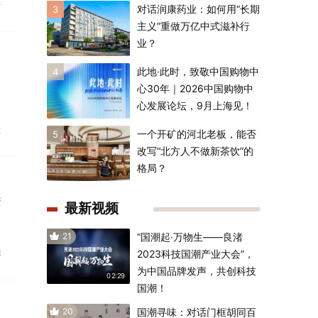
济
对话润康药业：如何用“长期
3
主义”重做万亿中式滋补行
业？
此地·此时，致敬中国购物中
4
心30年｜2026中国购物中
心发展论坛，9月上海见！
云
一个开矿的河北老板，能否
5
改写“北方人不做新茶饮”的
格局？
资
最新视频
21
“国潮起·万物生——良渚
拂
2023科技国潮产业大会”，
为中国品牌发声，共创科技
02:29
国潮！
20
国潮寻味：对话门框胡同百