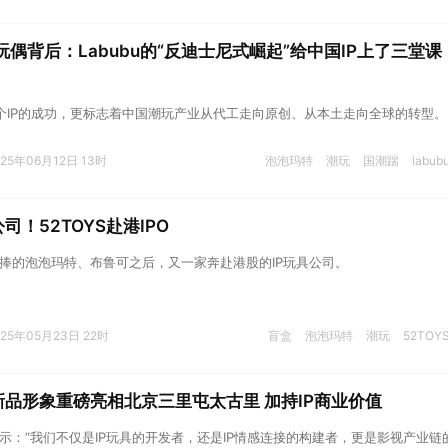
玩偶背后：Labubu的“反迪士尼式崛起”给中国IP上了三堂课 |
是一个IP的成功，更标志着中国潮玩产业从代工走向原创、从本土走向全球的转型。
025年06月12日 13时
泡泡玛特
潮玩
国潮踹
labub
司！52TOYS赴港IPO
场热捧的泡泡玛特、布鲁可之后，又一家奔赴港股的IP玩具公司。
025年05月23日 22时
盲盒
泡泡玛特
潮玩
52TOY
奇新品形象重磅亮相北京三里屯太古里 加持IP商业价值
表示：“我们不仅是IP玩具的开发者，还是IP情感连接的构建者，更是影视产业链