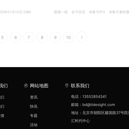
025年01月10日 09时
观潮一线
谷子经济
布鲁可IPO
布鲁可奥特
5
6
7
8
9
10
我们
网站地图
联系我们
电话：13552854341
我们
资讯
邮箱：bd@tidesight.com
我们
快讯
地址：北京市朝阳区建国路37号院
反馈
专题
汇时代中心
活动