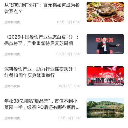
从“好吃”到“吃好”：百元档如何成为餐
饮赛点？
05月13日 09时
观潮新消费
《2026中国餐饮产业生态白皮书》：
拐点将至，产业重塑待启复苏周期
03月30日 23时
观潮新消费
深耕餐饮产业，助力行业蝶变跃升！
红餐18周年庆典隆重举行
09月26日 18时
观潮小伙伴
年收38亿却陷“爆品荒”，市值不到小
菜园一半，绿茶IPO后还有哪些底牌？
｜国潮风云
05月16日 11时
观潮新消费