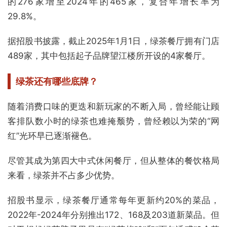
的276家增至2024年的465家，复合年增长率为
29.8%。
据招股书披露，截止2025年1月1日，绿茶餐厅拥有门店
489家，其中包括起子品牌望江楼所开设的4家餐厅。
绿茶还有哪些底牌？
随着消费口味的更迭和新玩家的不断入局，曾经能让顾
客排队数小时的绿茶也难掩颓势，曾经赖以为荣的“网
红”光环早已逐渐褪色。
尽管其成为第四大中式休闲餐厅，但从整体的餐饮格局
来看，绿茶并不占多少优势。
招股书显示，绿茶餐厅通常每年更新约20%的菜品，
2022年-2024年分别推出172、168及203道新菜品。但