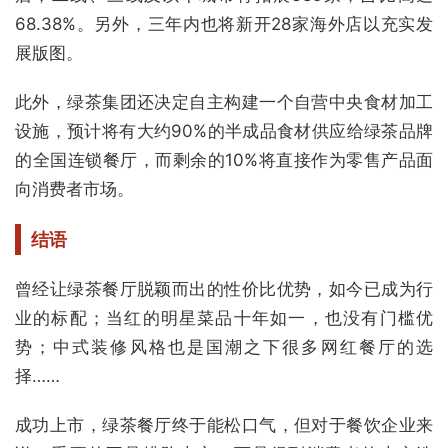
68.38%。另外，三年内也将新开28家海外店以充实发
展版图。
此外，绿茶集团还决定自主构建一个自营中央食材加工
设施，预计将有大约90%的半成品食材供应给绿茶品牌
的全国连锁餐厅，而剩余的10%将直接作为零售产品面
向消费者市场。
结语
曾经让绿茶餐厅脱颖而出的性价比优势，如今已成为行
业的标配；当红的明星菜品十年如一，也没有门槛优
势；中式装修风格也是国潮之下很多网红餐厅的选
择……
成功上市，绿茶餐厅终于能松口气，但对于餐饮企业来