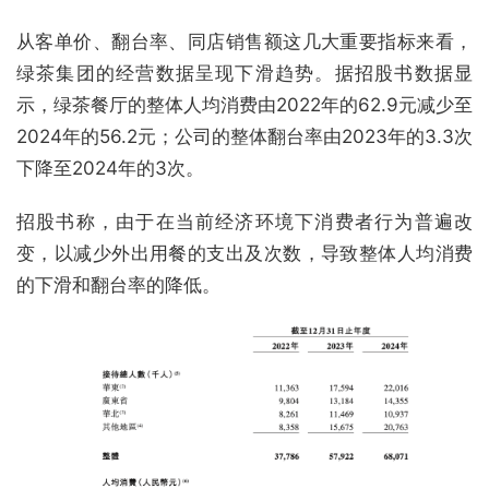
从客单价、翻台率、同店销售额这几大重要指标来看，
绿茶集团的经营数据呈现下滑趋势。据招股书数据显
示，绿茶餐厅的整体人均消费由2022年的62.9元减少至
2024年的56.2元；公司的整体翻台率由2023年的3.3次
下降至2024年的3次。
招股书称，由于在当前经济环境下消费者行为普遍改
变，以减少外出用餐的支出及次数，导致整体人均消费
的下滑和翻台率的降低。