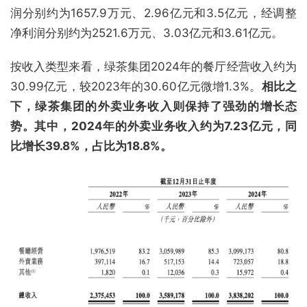
润分别约为1657.9万元、2.96亿元和3.5亿元，经调整
净利润分别约为2521.6万元、3.03亿元和3.61亿元。
按收入类型来看，绿茶集团2024年的餐厅经营收入约为
30.99亿元，较2023年的30.60亿元微增1.3%。
相比之
下，绿茶集团的外卖业务收入则保持了强劲的增长态
势。其中，2024年的外卖业务收入约为7.23亿元，同
比增长39.8%，占比为18.8%。