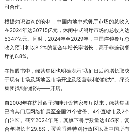
司合作。
根据灼识咨询的资料，中国内地中式餐厅市场的总收入
在2024年达30715亿元，休闲中式餐厅市场的总收入达
5347亿元。同时，2024年至2029年，中国连锁餐厅总
收入预计将以8.2%的复合年增长率增长，高于非连锁餐
厅的6.8%。
在招股书中，绿茶集团也明确表示“我们日后的增长取决
于现有市场及新地区市场开业及经营获利的能力”。绿茶
集团找到的解法——开店。
自2008年在杭州西子湖畔开设首家餐厅以来，绿茶集团
已将其门店网络扩展至全国21个省份、4个直辖市及2个
自治区。截至2024年底，其旗下餐厅数量达465家，复
合年增长率29.8%，覆盖香港特别行政区以及中国所有