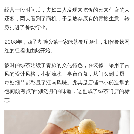
经营一段时间后，夫妇二人发现来吃饭的比来住店的人
还多，两人看到了商机，于是放弃原有的青旅生意，转
身扎进了餐饮行业。
2008年，西子湖畔旁第一家绿茶餐厅诞生，初代餐饮网
红的征程也由此开始。
彼时的绿茶延续了青旅的文化特色，在装修上采用了古
风的设计风格，小桥流水、亭台帘幕，从门头到后厨，
每处细节都彰显了江南风味。尤其是店铺中小船造型的
包间颇有点“西湖泛舟”的味道，这也成了绿茶门店的标
志。