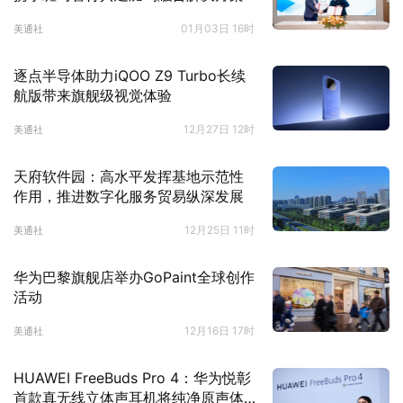
01月03日 16时
美通社
逐点半导体助力iQOO Z9 Turbo长续
航版带来旗舰级视觉体验
12月27日 12时
美通社
天府软件园：高水平发挥基地示范性
作用，推进数字化服务贸易纵深发展
12月25日 11时
美通社
华为巴黎旗舰店举办GoPaint全球创作
活动
12月16日 17时
美通社
HUAWEI FreeBuds Pro 4：华为悦彰
首款真无线立体声耳机将纯净原声体