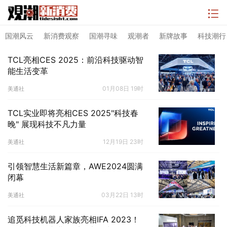
国潮风云
新消费观察
国潮寻味
观潮者
新牌故事
科技潮行
TCL亮相CES 2025：前沿科技驱动智
能生活变革
01月08日 19时
美通社
TCL实业即将亮相CES 2025"科技春
晚" 展现科技不凡力量
12月19日 23时
美通社
引领智慧生活新篇章，AWE2024圆满
闭幕
03月22日 13时
美通社
追觅科技机器人家族亮相IFA 2023！