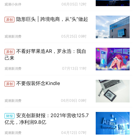
06月05日 12时
观潮小伙伴
隐形巨头 | 跨境电商，从“头”做起
原创
05月25日 09时
观潮新消费
不看好苹果造AR，罗永浩：我自
原创
己来
07月13日 11时
观潮新消费
不要假装怀念Kindle
原创
06月09日 09时
观潮新消费
安克创新财报：2021年营收125.7
财报
亿元，净利润9.8亿
04月12日 07时
观潮新消费