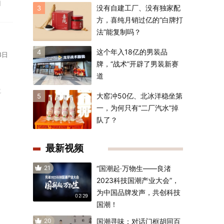
明
没有自建工厂、没有独家配
3
方，喜纯月销过亿的“白牌打
法”能复制吗？
这个年入18亿的男装品
4
8日
牌，“战术”开辟了男装新赛
道
吃
大窑冲50亿、北冰洋稳坐第
5
一，为何只有“二厂汽水”掉
队了？
最新视频
21
“国潮起·万物生——良渚
2023科技国潮产业大会”，
为中国品牌发声，共创科技
02:29
国潮！
20
国潮寻味：对话门框胡同百