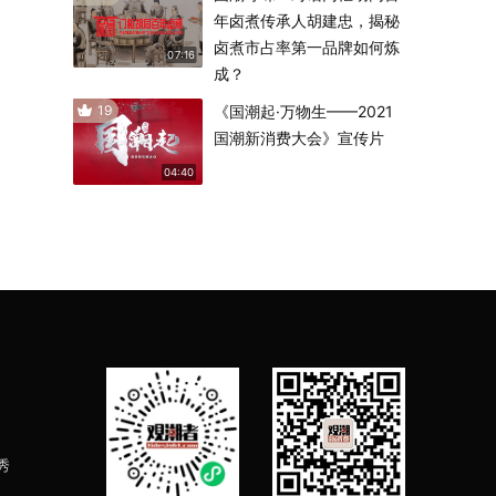
年卤煮传承人胡建忠，揭秘
卤煮市占率第一品牌如何炼
07:16
成？
19
《国潮起·万物生——2021
国潮新消费大会》宣传片
04:40
秀