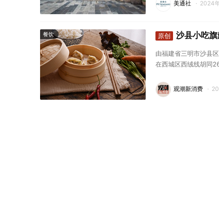
美通社
·
2024
沙县小吃旗
餐饮
原创
由福建省三明市沙县区
在西城区西绒线胡同2
观潮新消费
·
2