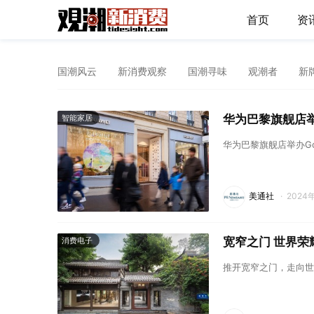
首页
资
国潮风云
新消费观察
国潮寻味
观潮者
新
华为巴黎旗舰店举
智能家居
华为巴黎旗舰店举办Go
美通社
·
2024
宽窄之门 世界
消费电子
推开宽窄之门，走向世