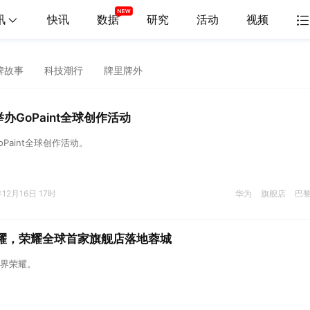
讯
快讯
数据
研究
活动
视频
牌故事
科技潮行
牌里牌外
办GoPaint全球创作活动
Paint全球创作活动。
年12月16日 17时
华为
旗舰店
巴
荣耀，荣耀全球首家旗舰店落地蓉城
界荣耀。