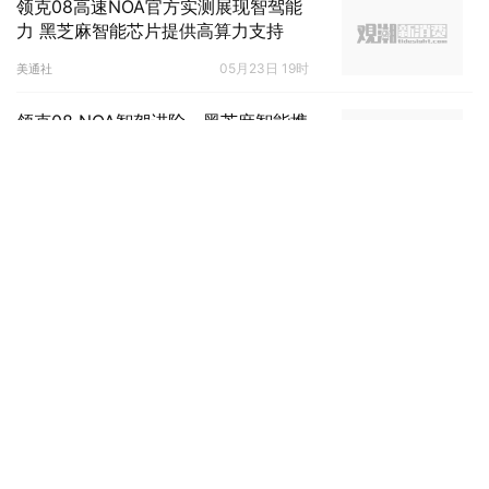
领克08高速NOA官方实测展现智驾能
力 黑芝麻智能芯片提供高算力支持
05月23日 19时
美通社
领克08 NOA智驾进阶，黑芝麻智能携
手吉利及亿咖通推进NOA普及
04月29日 15时
美通社
SAE 2024 交通能源可持续发展高峰论
坛在上海圆满落幕
04月07日 15时
美通社
趣活集团公布2023财年业绩 二手车出
口与SaaS+服务开启增长新空间
04月03日 18时
美通社
产品、营销、服务深度共建，埃克森美