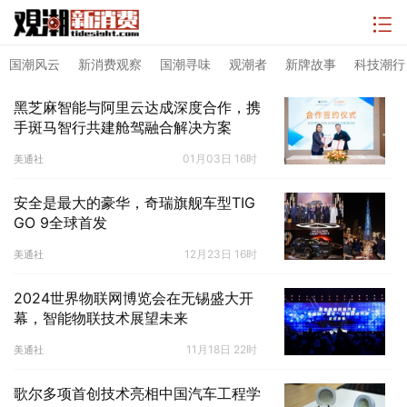
国潮风云
新消费观察
国潮寻味
观潮者
新牌故事
科技潮行
黑芝麻智能与阿里云达成深度合作，携
手斑马智行共建舱驾融合解决方案
01月03日 16时
美通社
安全是最大的豪华，奇瑞旗舰车型TIG
GO 9全球首发
12月23日 16时
美通社
2024世界物联网博览会在无锡盛大开
幕，智能物联技术展望未来
11月18日 22时
美通社
歌尔多项首创技术亮相中国汽车工程学