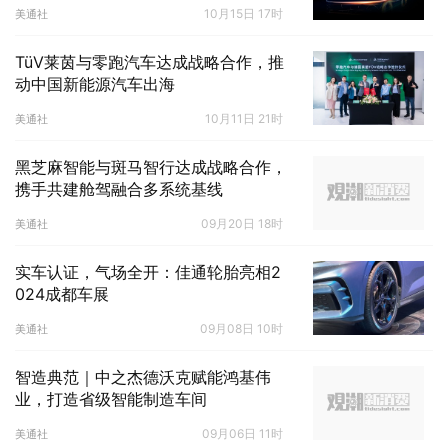
10月15日 17时
美通社
TüV莱茵与零跑汽车达成战略合作，推
动中国新能源汽车出海
10月11日 21时
美通社
黑芝麻智能与斑马智行达成战略合作，
携手共建舱驾融合多系统基线
09月20日 18时
美通社
实车认证，气场全开：佳通轮胎亮相2
024成都车展
09月08日 10时
美通社
智造典范｜中之杰德沃克赋能鸿基伟
业，打造省级智能制造车间
09月06日 11时
美通社