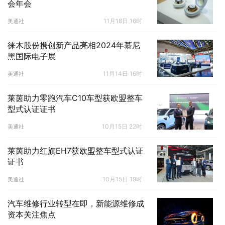
会年会
11月18日 16时
美通社
徕木股份携创新产品亮相2024年慕尼
黑国际电子展
11月14日 16时
美通社
莱茵助力零跑汽车C10车型获欧盟整车
型式认证证书
10月15日 22时
美通社
莱茵助力红旗EH7获欧盟整车型式认证
证书
10月15日 19时
美通社
汽车维修行业转型在即，新能源维修成
资本关注焦点