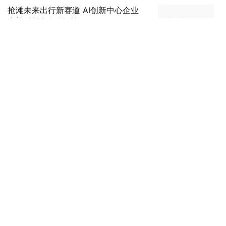
抢滩未来出行新赛道 AI创新中心企业
卡蛙科技凭何"智"胜？
12月18日 12时
美通社
橘朵「欢喜葫芦」彩妆系列全新上市喜
迎新年
12月18日 08时
观潮小伙伴
2024中国企业竞争力年会圆满闭幕
12月17日 11时
观潮小伙伴
溯源｜始祖鸟进化之旅 上海始祖鸟博
物馆揭幕全新展览
12月17日 09时
美通社
华为巴黎旗舰店举办GoPaint全球创作