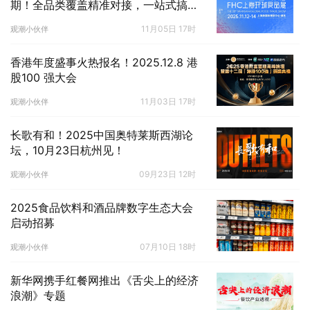
期！全品类覆盖精准对接，一站式搞定
2026年热销选品！
11月05日 17时
观潮小伙伴
香港年度盛事火热报名！2025.12.8 港
股100 强大会
11月03日 17时
观潮小伙伴
长歌有和！2025中国奥特莱斯西湖论
坛，10月23日杭州见！
09月23日 12时
观潮小伙伴
2025食品饮料和酒品牌数字生态大会
启动招募
07月10日 18时
观潮小伙伴
新华网携手红餐网推出《舌尖上的经济
浪潮》专题