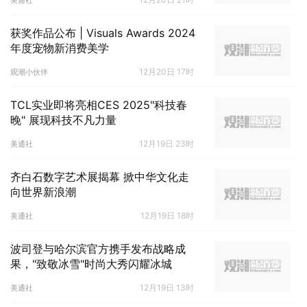
美通社
获奖作品公布 | Visuals Awards 2024
年度宠物新消费美学
12月20日 17时
观潮小伙伴
TCL实业即将亮相CES 2025"科技春
晚" 展现科技不凡力量
12月19日 23时
美通社
齐白石数字艺术展揭幕 掀中华文化走
向世界新浪潮
12月19日 18时
美通社
波司登与哈尔滨官方携手发布战略成
果，"致敬冰雪"时尚大秀闪耀冰城
12月19日 13时
美通社