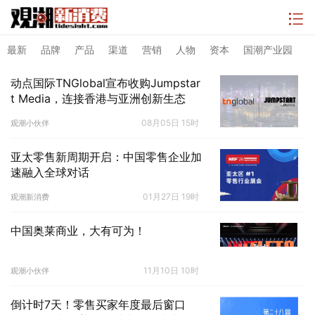
最新
品牌
产品
渠道
营销
人物
资本
国潮产业园
动点国际TNGlobal宣布收购Jumpstar
t Media，连接香港与亚洲创新生态
08月05日 15时
观潮小伙伴
亚太零售新周期开启：中国零售企业加
速融入全球对话
01月27日 19时
观潮新消费
中国奥莱商业，大有可为！
11月10日 10时
观潮小伙伴
倒计时7天！零售买家年度最后窗口