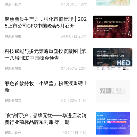
04月30日 19时
观潮小伙伴
聚焦新质生产力，强化市值管理 | 202
5上市公司CFO中国峰会5月召开
04月07日 23时
观潮新消费
科技赋能与多元策略重塑投资版图 |第
十八届HED中国峰会预告
04月07日 22时
观潮新消费
酵色首款持妆「小银盖」粉底液重磅上
新
03月22日 14时
观潮新消费
“食”刻守护，品牌无忧——华进启动消
费行业商标品牌系列课·第一期
03月11日 11时
观潮小伙伴