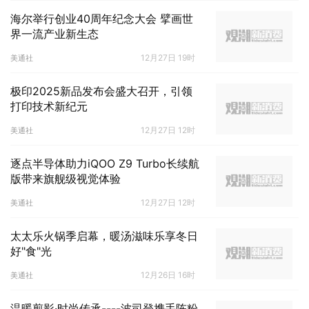
海尔举行创业40周年纪念大会 擘画世
界一流产业新生态
12月27日 19时
美通社
极印2025新品发布会盛大召开，引领
打印技术新纪元
12月27日 12时
美通社
逐点半导体助力iQOO Z9 Turbo长续航
版带来旗舰级视觉体验
12月27日 12时
美通社
太太乐火锅季启幕，暖汤滋味乐享冬日
好"食"光
12月26日 16时
美通社
温暖剪影·时尚传承----波司登携手陈粉