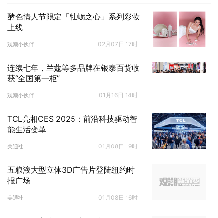
酵色情人节限定「牡蛎之心」系列彩妆
上线
02月07日 17时
观潮小伙伴
连续七年，兰蔻等多品牌在银泰百货收
获“全国第一柜”
01月16日 14时
观潮小伙伴
TCL亮相CES 2025：前沿科技驱动智
能生活变革
01月08日 19时
美通社
五粮液大型立体3D广告片登陆纽约时
报广场
01月08日 16时
美通社