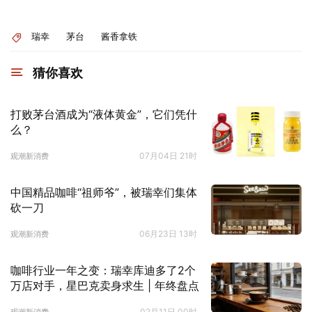
瑞幸
茅台
酱香拿铁
猜你喜欢
打败茅台酒成为“液体黄金”，它们凭什
么？
07月04日 21时
观潮新消费
中国精品咖啡“祖师爷”，被瑞幸们集体
砍一刀
06月23日 13时
观潮新消费
咖啡行业一年之变：瑞幸库迪多了2个
万店对手，星巴克卖身求生 | 年终盘点
02月11日 00时