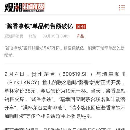
“酱香拿铁”单品销售额破亿
原创
观潮新消费
张智
09月05日 09时
产品
“酱香拿铁”当日销量超542万杯，销售额破亿，刷新了瑞幸单品的新
纪录。
9月4日，贵州茅台（600519.SH）与瑞幸咖啡
（Pink:LKNCY）推出的联名咖啡“酱香拿铁”正式开卖，
单杯定价38元，券后售价为19元一杯。当天，酱香拿铁
销售火爆，“酱香拿铁”、“瑞幸回应喝茅台联名咖啡能否
开车”、“满杯茅台去咖啡液”、“瑞幸客服回应酱香拿铁不
加咖啡液”等多个相关话题冲上微博热搜。