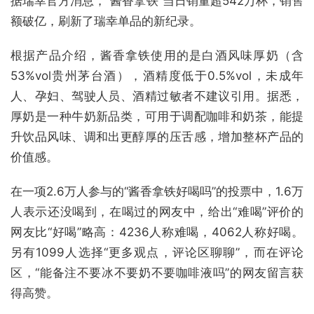
据瑞幸官方消息，“酱香拿铁”当日销量超542万杯，销售
额破亿，刷新了瑞幸单品的新纪录。
根据产品介绍，酱香拿铁使用的是白酒风味厚奶（含
53%vol贵州茅台酒），酒精度低于0.5%vol，未成年
人、孕妇、驾驶人员、酒精过敏者不建议引用。据悉，
厚奶是一种牛奶新品类，可用于调配咖啡和奶茶，能提
升饮品风味、调和出更醇厚的压舌感，增加整杯产品的
价值感。
在一项2.6万人参与的“酱香拿铁好喝吗”的投票中，1.6万
人表示还没喝到，在喝过的网友中，给出“难喝”评价的
网友比“好喝”略高：4236人称难喝，4062人称好喝。
另有1099人选择“更多观点，评论区聊聊”，而在评论
区，“能备注不要冰不要奶不要咖啡液吗”的网友留言获
得高赞。