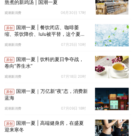
熬煮的新鸡汤 | 国潮一夏
06月30日 17时
观潮新消费
国潮一夏 | 餐饮闭店、咖啡萎
原创
缩、茶饮降价、lulu被平替，这个夏日
最凉的是夏日经济？
07月25日 10时
观潮新消费
国潮一夏 | 饮料的夏日争夺战，
原创
卷向“养生水”
07月18日 20时
观潮新消费
国潮一夏｜万亿新“夜”态，消费新
原创
蓝海
07月09日 18时
观潮新消费
国潮一夏 | 高端健身房，在盛夏
原创
迎来寒冬