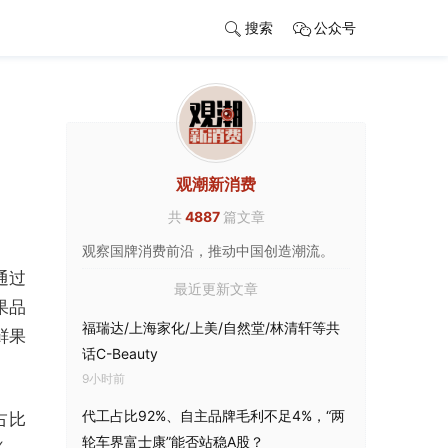
搜索
公众号
观潮新消费
共
4887
篇文章
观察国牌消费前沿，推动中国创造潮流。
通过
最近更新文章
果品
福瑞达/上海家化/上美/自然堂/林清轩等共
鲜果
话C-Beauty
9小时前
代工占比92%、自主品牌毛利不足4%，“两
占比
轮车界富士康”能否站稳A股？
%。