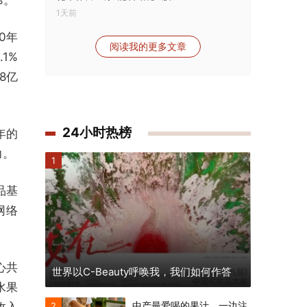
1天前
0年
阅读我的更多文章
1%
8亿
24小时热榜
年的
力。
1
品基
网络
心共
世界以C-Beauty呼唤我，我们如何作答
水果
中产最爱喝的果汁，一边注
收入
2