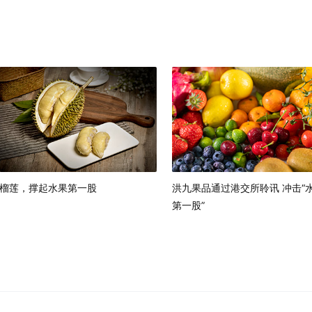
榴莲，撑起水果第一股
洪九果品通过港交所聆讯 冲击“
第一股”