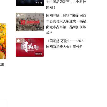
为中国品牌发声，共创科技
02:29
国潮！
20
国潮寻味：对话门框胡同百
年卤煮传承人胡建忠，揭秘
卤煮市占率第一品牌如何炼
07:16
成？
19
《国潮起·万物生——2021
国潮新消费大会》宣传片
04:40
水果