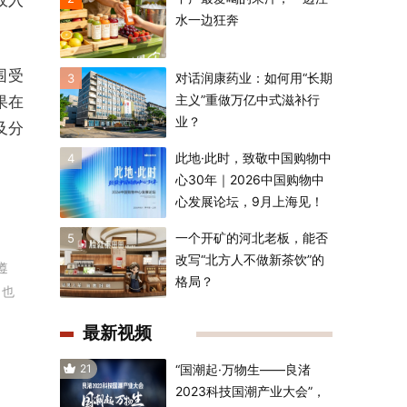
水一边狂奔
围受
对话润康药业：如何用“长期
3
主义”重做万亿中式滋补行
果在
业？
及分
此地·此时，致敬中国购物中
4
心30年｜2026中国购物中
心发展论坛，9月上海见！
一个开矿的河北老板，能否
5
改写“北方人不做新茶饮”的
遵
格局？
，也
最新视频
21
“国潮起·万物生——良渚
2023科技国潮产业大会”，