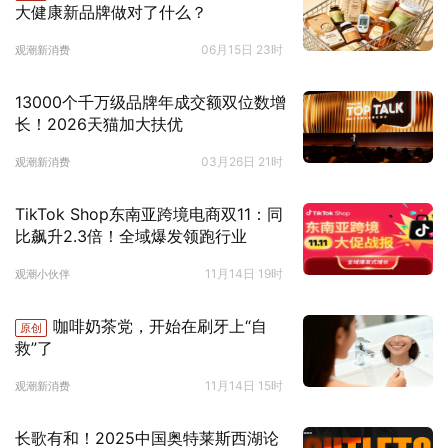
大健康新品牌做对了什么？
06月15日 23时
观潮新消费
13000个千万级品牌年成交额双位数增
长！2026天猫加大扶优
03月26日 21时
观潮新消费
TikTok Shop东南亚跨境电商双11：同
比飙升2.3倍！全域爆发领跑行业
11月14日 19时
观潮小伙伴
咖啡奶茶党，开始在刷牙上“自
原创
救”了
11月14日 15时
观潮新消费
长歌有和！2025中国奥特莱斯西湖论