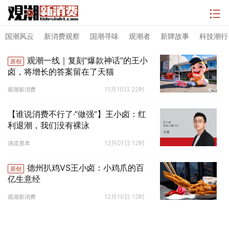
国潮风云
新消费观察
国潮寻味
观潮者
新牌故事
科技潮行
观潮一线｜复刻“爆款神话”的王小
原创
卤，将增长的答案留在了天猫
11月10日 22时
观潮新消费
【谁说消费不行了·“做强”】王小卤：红
利退潮，我们没有裸泳
12月01日 12时
清流资本
德州扒鸡VS王小卤：小鸡爪的百
原创
亿生意经
12月10日 12时
观潮新消费