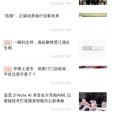
03月24日 15时
“连接”，正撬动美妆行业新未来
03月20日 14时
一碗刘文祥，激起麻辣烫江湖众
原创
生相
03月18日 22时
华莱士退市、塔斯汀门店收缩，
原创
平价汉堡不香了？
03月17日 10时
追觅 D·Note AI 录音名片亮相AWE 以
硬核技术打造随身智能办公新体验
03月15日 17时