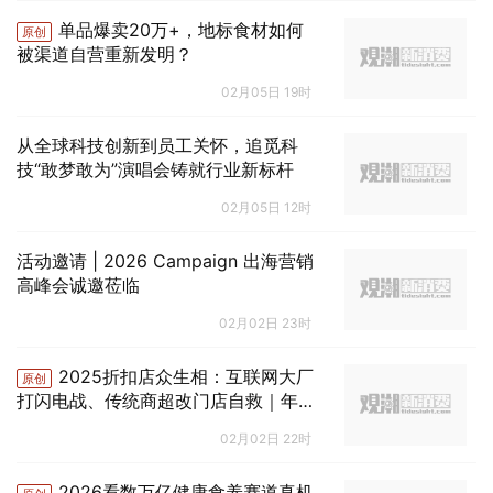
单品爆卖20万+，地标食材如何
原创
被渠道自营重新发明？
02月05日 19时
从全球科技创新到员工关怀，追觅科
技“敢梦敢为”演唱会铸就行业新标杆
02月05日 12时
活动邀请 | 2026 Campaign 出海营销
高峰会诚邀莅临
02月02日 23时
2025折扣店众生相：互联网大厂
原创
打闪电战、传统商超改门店自救｜年终
盘点
02月02日 22时
2026看数万亿健康食养赛道真机