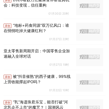
原创
会：科技变现，信任重构
01月30日 20时
“地标+药食同源”双万亿风口：谁
原创
在悄悄吃掉大健康红利？
01月27日 22时
亚太零售新周期开启：中国零售企业加
速融入全球对话
01月27日 19时
被“抖音催熟”的西子健康，99%线
原创
上营收能撑起IPO吗？
01月22日 10时
“乳”海遗珠君乐宝，能否打破“河
原创
北乳企不上市”的魔咒？｜国潮风云