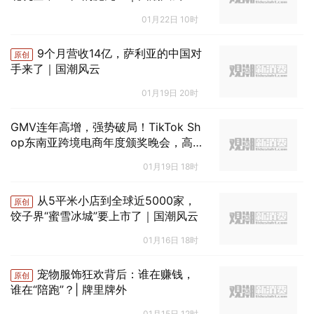
01月22日 10时
9个月营收14亿，萨利亚的中国对
原创
手来了｜国潮风云
01月19日 20时
GMV连年高增，强势破局！TikTok Sh
op东南亚跨境电商年度颁奖晚会，高
光揭幕2026增长新战略
01月19日 18时
从5平米小店到全球近5000家，
原创
饺子界“蜜雪冰城”要上市了｜国潮风云
01月16日 18时
宠物服饰狂欢背后：谁在赚钱，
原创
谁在“陪跑”？| 牌里牌外
01月15日 12时