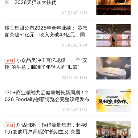
长！2026天猫加大扶优
03月26日 21时
橘宜集团公布2025年全年业绩： 零售
额突破51亿元，收入突破43亿元，同
比增长22%
03月26日 16时
小众品类冲击百亿规模，一个“安
原创
翔”的生意，瞄准了年轻人的“肛需”
03月24日 18时
170+商业领袖共启健康增长新周期！2
026 Foodaily创新博览会完整议程发布
03月24日 15时
对话HBN：拒绝流量焦虑，超46
原创
0万复购用户背后的“长期主义”突围