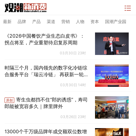
最新
品牌
产品
渠道
营销
人物
资本
国潮产业园
《2026中国餐饮产业生态白皮书》：
拐点将至，产业重塑待启复苏周期
03月30日 23时
时隔三个月，国内领先的数字化冷链综
合服务平台「瑞云冷链」 再获新一轮
亿元投资
03月30日 14时
寄生虫都挡不住“郎的诱惑”，寿司
原创
郎能被宽容多久｜牌里牌外
03月26日 23时
13000个千万级品牌年成交额双位数增