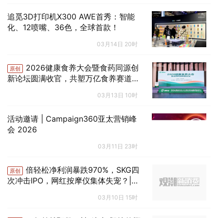
追觅3D打印机X300 AWE首秀：智能
化、12喷嘴、36色，全球首款！
03月14日 20时
2026健康食养大会暨食药同源创
原创
新论坛圆满收官，共塑万亿食养赛道新
增量
03月13日 10时
活动邀请 | Campaign360亚太营销峰
会 2026
03月11日 23时
倍轻松净利润暴跌970%，SKG四
原创
次冲击IPO，网红按摩仪集体失宠？|
国潮来报
03月10日 15时