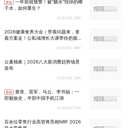
一年前就预警！被“糖水”毁掉的椰
原创
子水，如何重生？
03月06日 22时
2026健康食养大会｜带着问题来，拿
着方案走！公私域增长大课带你把握3
000亿红利！
03月05日 08时
云巢独家｜2026八大新消费趋势场景
发布
03月04日 22时
黄章、雷军、马云、李书福：一
原创
部魅族史，半部中国手机江湖
03月02日 21时
百余位零售行业高管将亮相NRF 2026