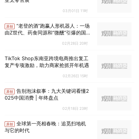
亚太零售展
03月01日 11时
“老登的酒”跑赢人形机器人：一场
原创
由Z世代、药食同源和“微醺”引爆的国
酒复兴
02月28日 20时
TikTok Shop东南亚跨境电商推出复工
复产专项激励，助力商家抢抓开年机遇
02月26日 15时
告别泡沫叙事：九大关键词看懂2
原创
025中国消费 | 年终盘点
02月18日 23时
全球第一亮相春晚：追觅扫地机
原创
与它的时代