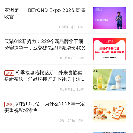
亚洲第一！BEYOND Expo 2026 圆满
收官
06月03日 10时
天猫618新势力：329个新品牌拿下细
分赛道第一，成交破亿品牌数增长40%
06月02日 11时
柠季接盘哈根达斯：外来贵族卖
原创
身新茶饮，洋品牌接连走下神坛｜观潮
一线
06月01日 18时
剑指10万亿！为什么2026年一定
原创
要重视私域零售？
05月31日 14时