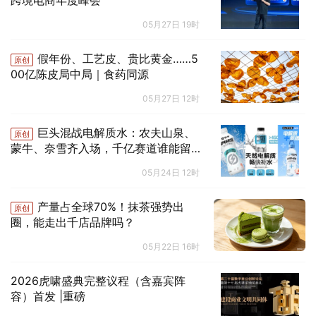
跨境电商年度峰会
05月27日 19时
假年份、工艺皮、贵比黄金……5
原创
00亿陈皮局中局｜食药同源
05月27日 12时
巨头混战电解质水：农夫山泉、
原创
蒙牛、奈雪齐入场，千亿赛道谁能留在
牌桌上？
05月24日 12时
产量占全球70%！抹茶强势出
原创
圈，能走出千店品牌吗？
05月22日 16时
2026虎啸盛典完整议程（含嘉宾阵
容）首发 |重磅