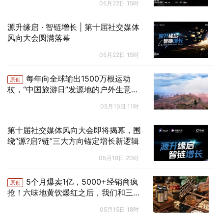
05月22日 15时
源升缘启 · 智链增长 | 第十届社交媒体
风向大会圆满落幕
05月22日 15时
每年向全球输出1500万根运动
原创
杖，“中国旅游日”发源地的户外生意经
｜国潮在县
05月19日 11时
第十届社交媒体风向大会即将揭幕，围
绕“源?启?链”三大方向锚定增长新逻辑
05月18日 20时
5个月爆卖1亿，5000+经销商疯
原创
抢！六味地黄饮爆红之后，我们和三个
核心当事人聊了聊 | 爆品透视
05月15日 18时