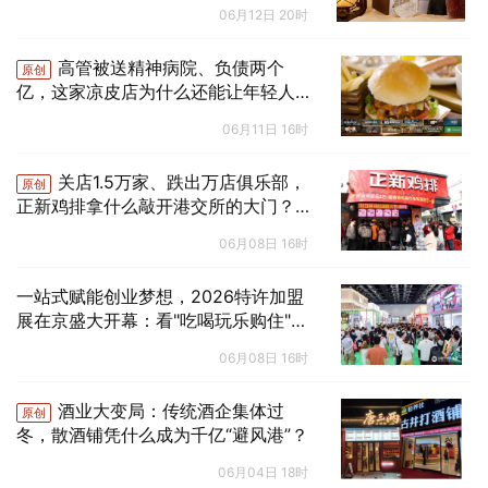
06月12日 20时
高管被送精神病院、负债两个
原创
亿，这家凉皮店为什么还能让年轻人排
队9小时？
06月11日 16时
关店1.5万家、跌出万店俱乐部，
原创
正新鸡排拿什么敲开港交所的大门？｜
国潮风云
06月08日 16时
一站式赋能创业梦想，2026特许加盟
展在京盛大开幕：看"吃喝玩乐购住"如
何驱动就业与消费新引擎
06月08日 16时
酒业大变局：传统酒企集体过
原创
冬，散酒铺凭什么成为千亿“避风港”？
06月04日 18时