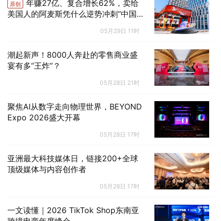
年赚27亿、复合增长62%，卖给
原创
美国人的阿麦斯凭什么逆势冲刺“中国
糖果第一股”？ | 国潮风云
05月29日 11时
潮起新声！8000人奔赴的零售商业盛
宴有多“王炸”？
05月28日 21时
聚焦AI从数字走向物理世界，BEYOND
Expo 2026盛大开幕
05月28日 17时
亚洲最大科技媒体日，链接200+全球
顶级媒体与内容创作者
05月28日 17时
一文读懂｜2026 TikTok Shop东南亚