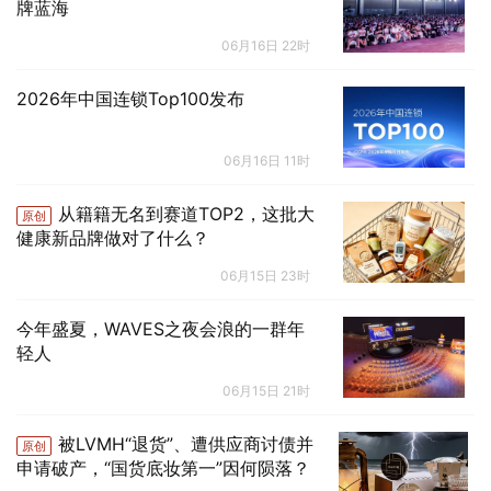
牌蓝海
06月16日 22时
2026年中国连锁Top100发布
06月16日 11时
从籍籍无名到赛道TOP2，这批大
原创
健康新品牌做对了什么？
06月15日 23时
今年盛夏，WAVES之夜会浪的一群年
轻人
06月15日 21时
被LVMH“退货”、遭供应商讨债并
原创
申请破产，“国货底妆第一”因何陨落？