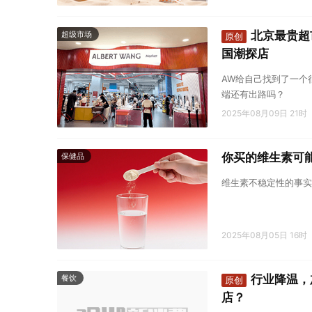
北京最贵超
超级市场
原创
国潮探店
AW给自己找到了一个
端还有出路吗？
2025年08月09日 21时
你买的维生素可能
保健品
维生素不稳定性的事实
2025年08月05日 16时
行业降温，
餐饮
原创
店？