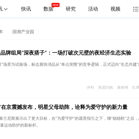
讯
快讯
数据
研究
活动
视频
本
国潮产业园
大品牌组局“深夜搭子”：一场打破次元壁的夜经济生态实验
济”场景为试验场，标志着快消品从“单点突围”的竞争逻辑，正式迈向“生态共建”
伊利
美团闪购
康师傅
红
鞋”在京震撼发布，明星父母助阵，诠释为爱守护的新力量
，泰兰尼斯展示出了更大目标，在“为爱守护”的愿景指引之下，继“稳稳鞋”之后，
童运动防护的新标杆。