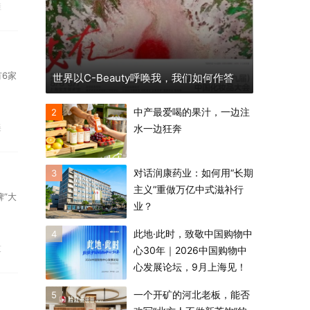
鞋
6家
世界以C-Beauty呼唤我，我们如何作答
中产最爱喝的果汁，一边注
2
美
水一边狂奔
对话润康药业：如何用“长期
3
主义”重做万亿中式滋补行
”大
业？
此地·此时，致敬中国购物中
4
技
心30年｜2026中国购物中
心发展论坛，9月上海见！
一个开矿的河北老板，能否
5