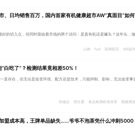
市、日均销售百万，国内首家有机健康超市AW“真面目”如何？
很好的切入点，但同时面临着市场的两个诘问：是真有机还是噱头？这年头，
山姆
fudi
国潮探店
AW超
“白吃了”？检测结果竟相差50%！
一直存在，但无论是改变环境、配方还是技术，只能抑制、影响，无法改变事
保健品
维生素
食品检测标准体系
视频溯
加盟成本高，王牌单品缺失……爷爷不泡茶凭什么冲刺5000