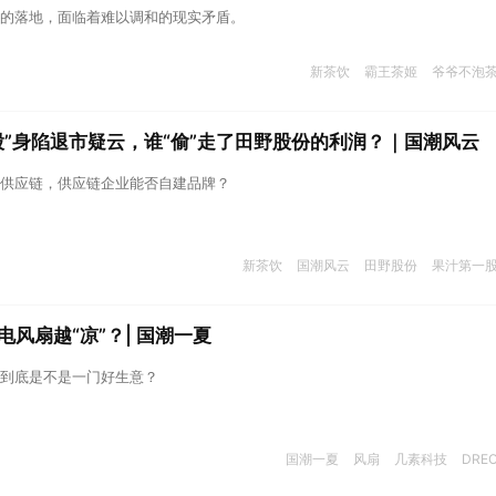
的落地，面临着难以调和的现实矛盾。
新茶饮
霸王茶姬
爷爷不泡
股”身陷退市疑云，谁“偷”走了田野股份的利润？｜国潮风云
供应链，供应链企业能否自建品牌？
新茶饮
国潮风云
田野股份
果汁第一
电风扇越“凉”？| 国潮一夏
到底是不是一门好生意？
国潮一夏
风扇
几素科技
DRE