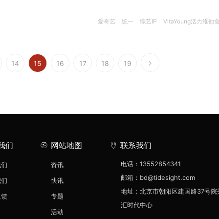
爱奇艺
统一
综艺IP
VitaYoung活力维他
14
15
16
17
18
19
我们
网站地图
联系我们
电话：13552854341
我们
资讯
邮箱：bd@tidesight.com
我们
快讯
地址：北京市朝阳区建国路37号院
反馈
专题
汇时代中心
活动