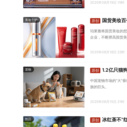
2025年08月19日 15时
国货美妆百
美妆个护
原创
珀莱雅将国货美妆的想
企业，不断撑高国货美
2025年08月18日 22时
1.2亿只
宠物
原创
中国宠物市场的“大”
旗的巨头。
2025年08月15日 21时
冰红茶不“红
饮品
原创