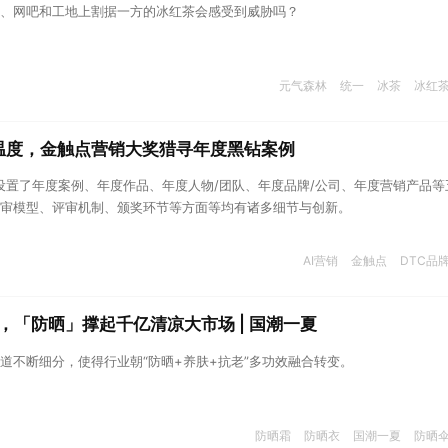
、网吧和工地上割据一方的冰红茶会感受到威胁吗？
元气森林
统一
冰茶
冰红
性温度，金触点营销大奖猎寻年度黑钻案例
共设置了年度案例、年度作品、年度人物/团队、年度品牌/公司、年度营销产品等
审模型、评审机制、颁奖环节等方面等均有诸多细节与创新。
AI营销
金触点
DTC品
，「防晒」撑起千亿清凉大市场 | 国潮一夏
道不断细分，使得行业朝“防晒+养肤+抗老”多功效融合转变。
防晒霜
防晒衣
国潮一夏
防晒