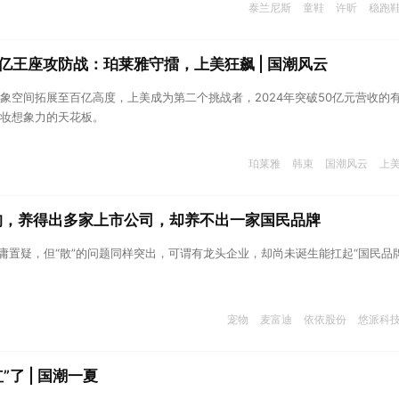
泰兰尼斯
童鞋
许昕
稳跑
亿王座攻防战：珀莱雅守擂，上美狂飙 | 国潮风云
象空间拓展至百亿高度，上美成为第二个挑战者，2024年突破50亿元营收的有
妆想象力的天花板。
珀莱雅
韩束
国潮风云
上
猫狗，养得出多家上市公司，却养不出一家国民品牌
毋庸置疑，但“散”的问题同样突出，可谓有龙头企业，却尚未诞生能扛起“国民品牌
宠物
麦富迪
依依股份
悠派科
”了 | 国潮一夏