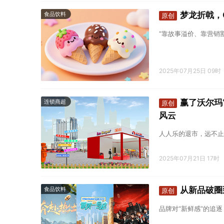
梦龙折戟，G
食品饮料
原创
“靠故事溢价、靠营销
2025年07月25日 09时
赢了沃尔玛
连锁商超
原创
风云
人人乐的退市，远不止
2025年07月21日 17时
从新品破圈
食品饮料
原创
品牌对“新鲜感”的追