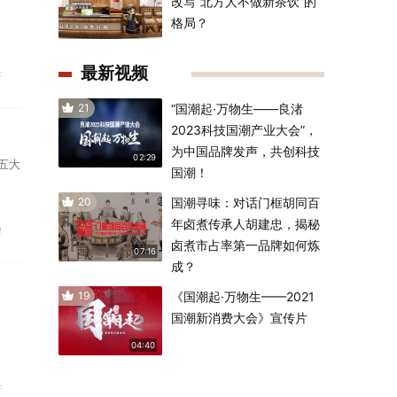
改写“北方人不做新茶饮”的
格局？
最新视频
茶
21
“国潮起·万物生——良渚
2023科技国潮产业大会”，
为中国品牌发声，共创科技
02:29
五大
国潮！
20
国潮寻味：对话门框胡同百
年卤煮传承人胡建忠，揭秘
牌
卤煮市占率第一品牌如何炼
07:16
成？
19
《国潮起·万物生——2021
国潮新消费大会》宣传片
04:40
伞