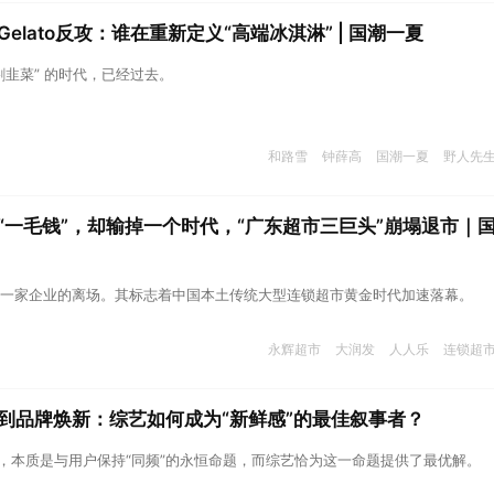
elato反攻：谁在重新定义“高端冰淇淋” | 国潮一夏
割韭菜” 的时代，已经过去。
和路雪
钟薛高
国潮一夏
野人先
“一毛钱”，却输掉一个时代，“广东超市三巨头”崩塌退市｜
一家企业的离场。其标志着中国本土传统大型连锁超市黄金时代加速落幕。
永辉超市
大润发
人人乐
连锁超
到品牌焕新：综艺如何成为“新鲜感”的最佳叙事者？
逐，本质是与用户保持“同频”的永恒命题，而综艺恰为这一命题提供了最优解。