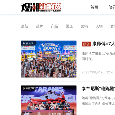
首页
资
最新
品牌
产品
渠道
营销
人物
资
康师傅×7
粮油速食
原创
康师傅方便面以“夜经
同时代。
2025年08月19日 22时
泰兰尼斯“稳跑
服装配饰
随着“稳跑鞋”的发布
拓展出了面向成长期儿