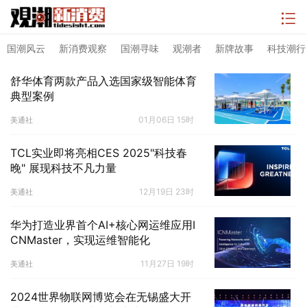
国潮风云
新消费观察
国潮寻味
观潮者
新牌故事
科技潮行
舒华体育两款产品入选国家级智能体育
典型案例
01月06日 15时
美通社
TCL实业即将亮相CES 2025"科技春
晚" 展现科技不凡力量
12月19日 23时
美通社
华为打造业界首个AI+核心网运维应用I
CNMaster，实现运维智能化
11月27日 19时
美通社
2024世界物联网博览会在无锡盛大开