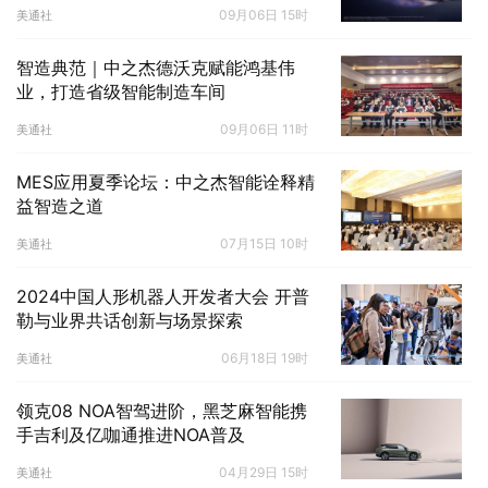
09月06日 15时
美通社
智造典范｜中之杰德沃克赋能鸿基伟
业，打造省级智能制造车间
09月06日 11时
美通社
MES应用夏季论坛：中之杰智能诠释精
益智造之道
07月15日 10时
美通社
2024中国人形机器人开发者大会 开普
勒与业界共话创新与场景探索
06月18日 19时
美通社
领克08 NOA智驾进阶，黑芝麻智能携
手吉利及亿咖通推进NOA普及
04月29日 15时
美通社