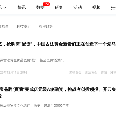
讯
快讯
数据
研究
活动
视频
牌故事
科技潮行
牌里牌外
亿，抢购需“配货”，中国古法黄金新贵们正在创造下一个爱马
买古法黄金饰品也要“抢”，甚至也要“配货”。
025年12月11日 20时
老铺黄金
古法黄金
寶蘭
琳
宝品牌“寶蘭”完成亿元级A轮融资，挑战者创投领投、开云集
投
家级非物质文化遗产，历史可追溯至3000年前