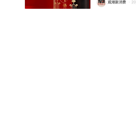
观潮新消费
·
2