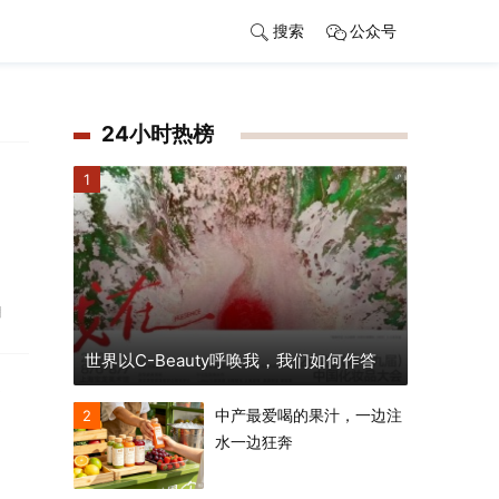
搜索
公众号
24小时热榜
1
朝
世界以C-Beauty呼唤我，我们如何作答
中产最爱喝的果汁，一边注
2
水一边狂奔