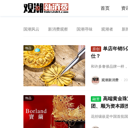
首页
资
国潮风云
新消费观察
国潮寻味
观潮者
新
单店年销5
饰品
原创
仕？
和许多奢侈品牌一样，
观潮新消费
·
2
高端黄金珠
饰品
融资
团、顺为资本跟
花丝镶嵌是中国首批国