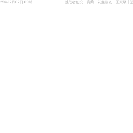
025年12月02日 09时
挑战者创投
寶蘭
花丝镶嵌
国家级非