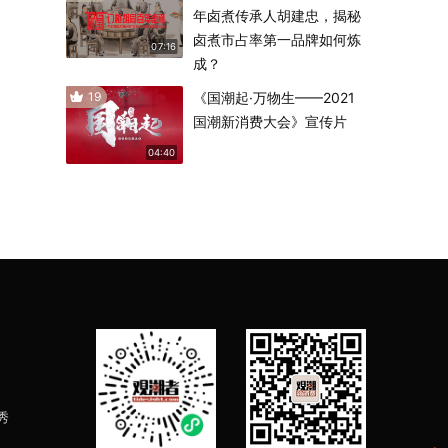
年卤煮传承人胡建忠，揭秘
卤煮市占率第一品牌如何炼
07:16
成？
19
《国潮起·万物生——2021
国潮新消费大会》宣传片
04:40
秀