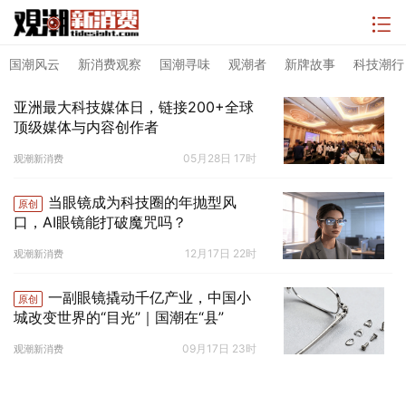
国潮风云
新消费观察
国潮寻味
观潮者
新牌故事
科技潮行
亚洲最大科技媒体日，链接200+全球
顶级媒体与内容创作者
05月28日 17时
观潮新消费
当眼镜成为科技圈的年抛型风
原创
口，AI眼镜能打破魔咒吗？
12月17日 22时
观潮新消费
一副眼镜撬动千亿产业，中国小
原创
城改变世界的“目光”｜国潮在“县”
09月17日 23时
观潮新消费