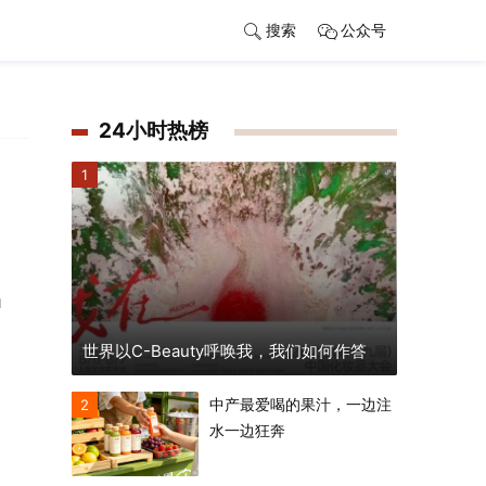
搜索
公众号
24小时热榜
1
l
世界以C-Beauty呼唤我，我们如何作答
中产最爱喝的果汁，一边注
2
水一边狂奔