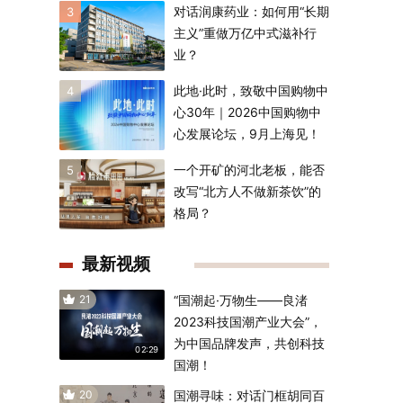
对话润康药业：如何用“长期
3
主义”重做万亿中式滋补行
业？
此地·此时，致敬中国购物中
4
心30年｜2026中国购物中
心发展论坛，9月上海见！
一个开矿的河北老板，能否
5
改写“北方人不做新茶饮”的
格局？
最新视频
21
“国潮起·万物生——良渚
2023科技国潮产业大会”，
为中国品牌发声，共创科技
02:29
国潮！
20
国潮寻味：对话门框胡同百