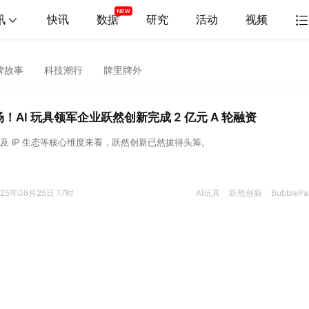
讯
快讯
数据
研究
活动
视频
牌故事
科技潮行
牌里牌外
AI 玩具领军企业跃然创新完成 2 亿元 A 轮融资
及 IP 生态等核心维度来看，跃然创新已然拔得头筹。
025年08月25日 17时
AI玩具
跃然创新
BubblePa