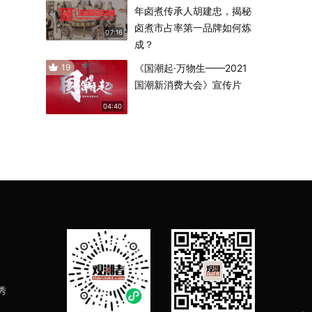
年卤煮传承人胡建忠，揭秘
卤煮市占率第一品牌如何炼
07:16
成？
19
《国潮起·万物生——2021
国潮新消费大会》宣传片
04:40
秀