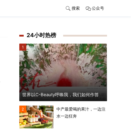
搜索
公众号
24小时热榜
1
会
世界以C-Beauty呼唤我，我们如何作答
中产最爱喝的果汁，一边注
2
水一边狂奔