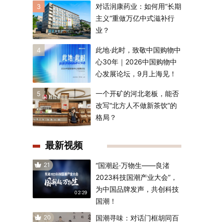
对话润康药业：如何用“长期
3
主义”重做万亿中式滋补行
业？
此地·此时，致敬中国购物中
4
心30年｜2026中国购物中
心发展论坛，9月上海见！
一个开矿的河北老板，能否
5
改写“北方人不做新茶饮”的
格局？
最新视频
21
“国潮起·万物生——良渚
2023科技国潮产业大会”，
为中国品牌发声，共创科技
02:29
国潮！
20
国潮寻味：对话门框胡同百