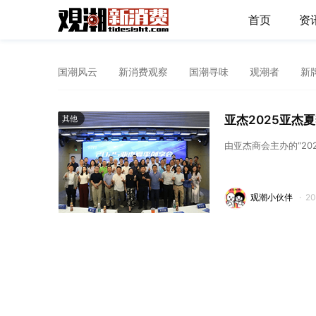
首页
资
国潮风云
新消费观察
国潮寻味
观潮者
新
亚杰2025亚杰
其他
由亚杰商会主办的“2
观潮小伙伴
·
2