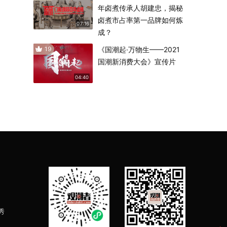
年卤煮传承人胡建忠，揭秘
卤煮市占率第一品牌如何炼
07:16
成？
19
《国潮起·万物生——2021
国潮新消费大会》宣传片
04:40
秀