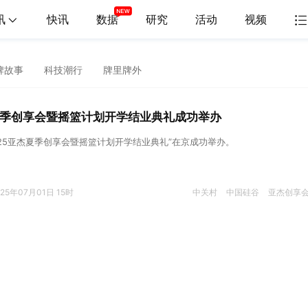
讯
快讯
数据
研究
活动
视频
牌故事
科技潮行
牌里牌外
夏季创享会暨摇篮计划开学结业典礼成功举办
025亚杰夏季创享会暨摇篮计划开学结业典礼”在京成功举办。
025年07月01日 15时
中关村
中国硅谷
亚杰创享