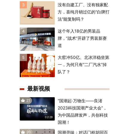
没有自建工厂、没有独家配
3
方，喜纯月销过亿的“白牌打
法”能复制吗？
这个年入18亿的男装品
4
牌，“战术”开辟了男装新赛
道
大窑冲50亿、北冰洋稳坐第
5
一，为何只有“二厂汽水”掉
队了？
最新视频
21
“国潮起·万物生——良渚
2023科技国潮产业大会”，
为中国品牌发声，共创科技
02:29
国潮！
20
国潮寻味：对话门框胡同百