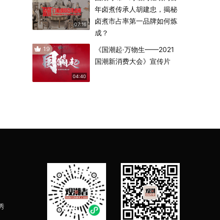
年卤煮传承人胡建忠，揭秘
卤煮市占率第一品牌如何炼
07:16
成？
19
《国潮起·万物生——2021
国潮新消费大会》宣传片
04:40
秀