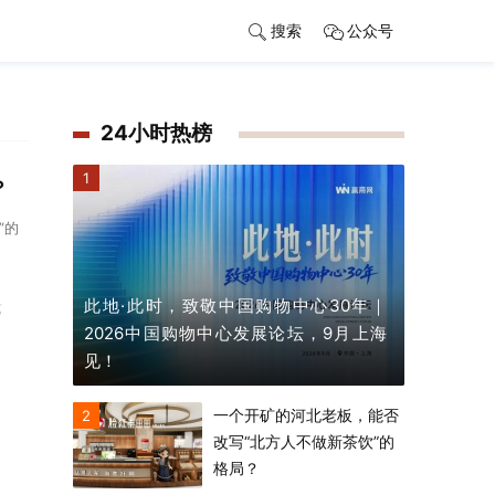
搜索
公众号
24小时热榜
1
？
”的
此地·此时，致敬中国购物中心30年｜
艺
2026中国购物中心发展论坛，9月上海
见！
一个开矿的河北老板，能否
2
改写“北方人不做新茶饮”的
格局？