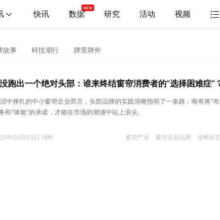
讯
快讯
数据
研究
活动
视频
牌故事
科技潮行
牌里牌外
还没跑出一个绝对头部：谁来终结窗帘消费者的“选择困难症”
沼中挣扎的中小窗帘企业而言，头部品牌的实践清晰指明了一条路：唯有将“布
服务和“体验”的承诺，才能在市场的潮涌中站上浪尖。
025年06月03日 18时
窗帘产业
窗帘头部品牌
金蝉布