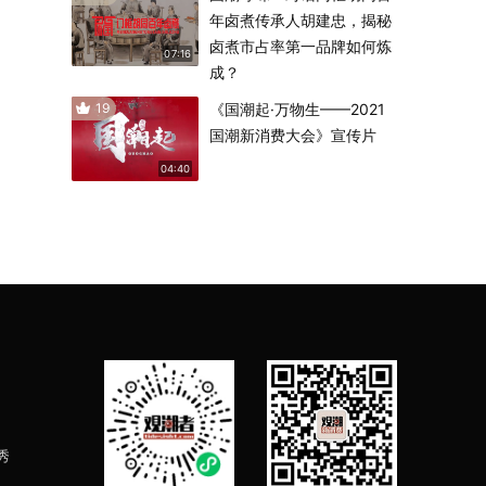
年卤煮传承人胡建忠，揭秘
卤煮市占率第一品牌如何炼
07:16
成？
19
《国潮起·万物生——2021
国潮新消费大会》宣传片
04:40
秀