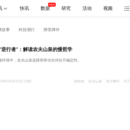
讯
快讯
数据
研究
活动
视频
牌故事
科技潮行
牌里牌外
“逆行者”：解读农夫山泉的慢哲学
的市场环境中，农夫山泉选择用笨功夫对抗不确定性。
025年05月23日 22时
娃哈哈
农夫山泉
东方树叶
代