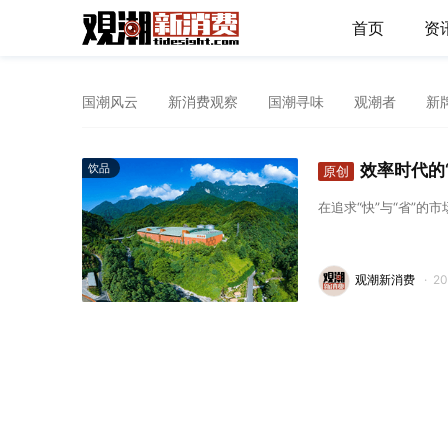
首页
资
国潮风云
新消费观察
国潮寻味
观潮者
新
效率时代的
饮品
原创
在追求“快”与“省”
观潮新消费
·
2