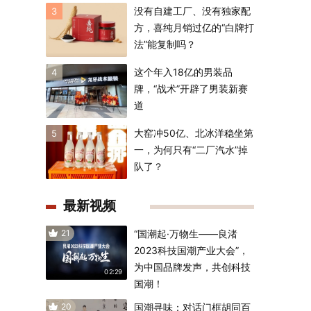
没有自建工厂、没有独家配
3
方，喜纯月销过亿的“白牌打
法”能复制吗？
这个年入18亿的男装品
4
牌，“战术”开辟了男装新赛
道
大窑冲50亿、北冰洋稳坐第
5
一，为何只有“二厂汽水”掉
队了？
最新视频
21
“国潮起·万物生——良渚
2023科技国潮产业大会”，
为中国品牌发声，共创科技
02:29
国潮！
20
国潮寻味：对话门框胡同百