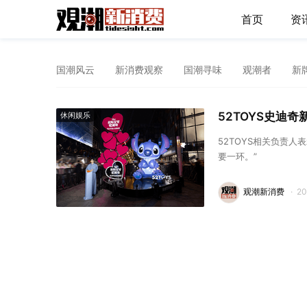
首页
资
国潮风云
新消费观察
国潮寻味
观潮者
新
52TOYS史迪
休闲娱乐
52TOYS相关负责人
要一环。”
观潮新消费
·
2