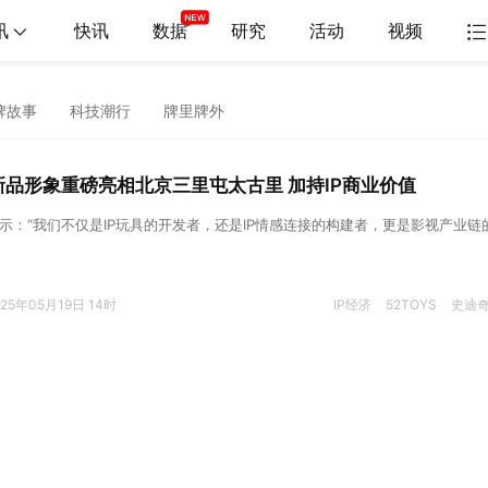
讯
快讯
数据
研究
活动
视频
牌故事
科技潮行
牌里牌外
奇新品形象重磅亮相北京三里屯太古里 加持IP商业价值
表示：“我们不仅是IP玩具的开发者，还是IP情感连接的构建者，更是影视产业链
025年05月19日 14时
IP经济
52TOYS
史迪