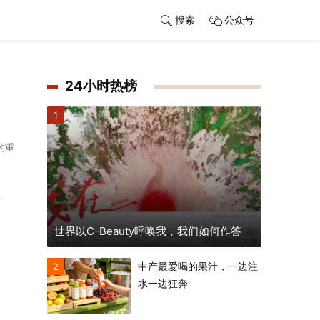
搜索
公众号
24小时热榜
1
的重
奇
世界以C-Beauty呼唤我，我们如何作答
中产最爱喝的果汁，一边注
2
水一边狂奔