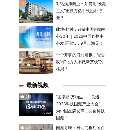
对话润康药业：如何用“长期
3
主义”重做万亿中式滋补行
业？
此地·此时，致敬中国购物中
4
心30年｜2026中国购物中
心发展论坛，9月上海见！
一个开矿的河北老板，能否
5
改写“北方人不做新茶饮”的
格局？
最新视频
21
“国潮起·万物生——良渚
2023科技国潮产业大会”，
为中国品牌发声，共创科技
02:29
国潮！
20
国潮寻味：对话门框胡同百