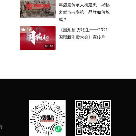
年卤煮传承人胡建忠，揭秘
卤煮市占率第一品牌如何炼
07:16
成？
19
《国潮起·万物生——2021
国潮新消费大会》宣传片
04:40
秀