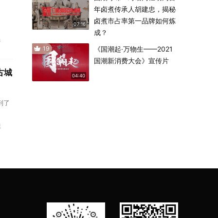
年卤煮传承人胡建忠，揭秘
卤煮市占率第一品牌如何炼
07:16
成？
乡
19
《国潮起·万物生——2021
国潮新消费大会》宣传片
古城
04:40
到了
城