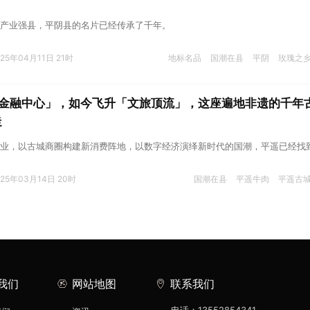
产业强县，平阴县的名片已经传承了千年。
025年04月11日 21时
地标名品
国潮在县
平阴
玫瑰之
金融中心」，如今飞升「文旅顶流」，这座遍地非遗的千年
走
业，以古城商圈构建新消费阵地，以数字经济演绎新时代的国潮，平遥已经找
025年03月14日 20时
国潮在县
平遥牛肉
平遥古
我们
网站地图
联系我们