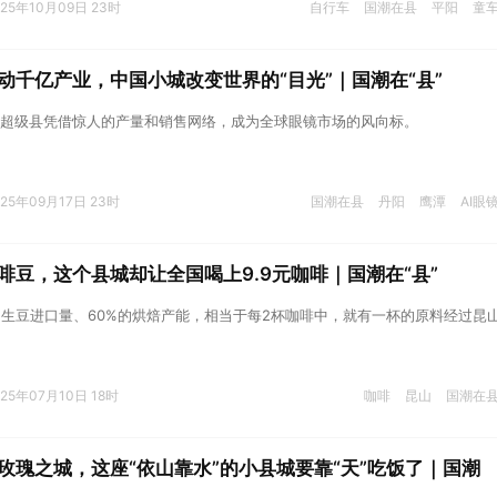
025年10月09日 23时
自行车
国潮在县
平阳
童
动千亿产业，中国小城改变世界的“目光”｜国潮在“县”
超级县凭借惊人的产量和销售网络，成为全球眼镜市场的风向标。
025年09月17日 23时
国潮在县
丹阳
鹰潭
AI眼
啡豆，这个县城却让全国喝上9.9元咖啡｜国潮在“县”
的生豆进口量、60%的烘焙产能，相当于每2杯咖啡中，就有一杯的原料经过昆
025年07月10日 18时
咖啡
昆山
国潮在
玫瑰之城，这座“依山靠水”的小县城要靠“天”吃饭了｜国潮