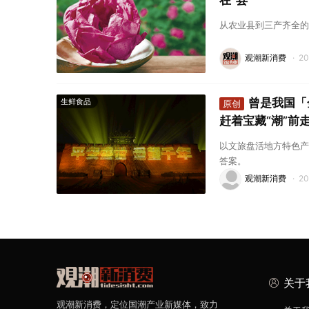
在“县”
从农业县到三产齐全的
观潮新消费
·
2
曾是我国「
生鲜食品
原创
赶着宝藏“潮”前
以文旅盘活地方特色产
答案。
观潮新消费
·
2
关于
观潮新消费，定位国潮产业新媒体，致力