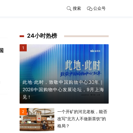
搜索
公众号
24小时热榜
1
国
此地·此时，致敬中国购物中心30年｜
济
2026中国购物中心发展论坛，9月上海
见！
一个开矿的河北老板，能否
2
改写“北方人不做新茶饮”的
格局？