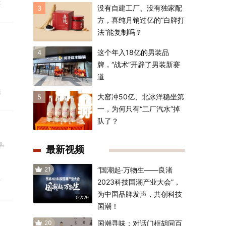
车
没有自建工厂、没有独家配
3
方，喜纯月销过亿的“白牌打
法”能复制吗？
这个年入18亿的男装品
4
牌，“战术”开辟了男装新赛
道
镜
大窑冲50亿、北冰洋稳坐第
5
一，为何只有“二厂汽水”掉
队了？
山。
最新视频
21
“国潮起·万物生——良渚
县
2023科技国潮产业大会”，
为中国品牌发声，共创科技
02:29
国潮！
20
国潮寻味：对话门框胡同百