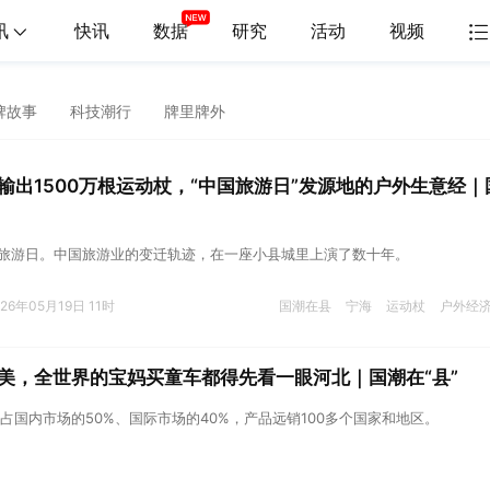
讯
快讯
数据
研究
活动
视频
牌故事
科技潮行
牌里牌外
输出1500万根运动杖，“中国旅游日”发源地的户外生意经｜
中国旅游日。中国旅游业的变迁轨迹，在一座小县城里上演了数十年。
026年05月19日 11时
国潮在县
宁海
运动杖
户外经
美，全世界的宝妈买童车都得先看一眼河北｜国潮在“县”
占国内市场的50%、国际市场的40%，产品远销100多个国家和地区。