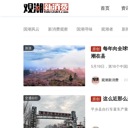
首页
资
国潮风云
新消费观察
国潮寻味
观潮者
新
每年向全球
旅游
原创
潮在县
5月19日，第16个
观潮新消费
·
2
这么近那么
交通出行
原创
平乡县自行车童车产量