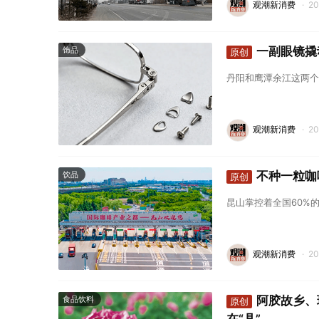
观潮新消费
·
2
一副眼镜撬
饰品
原创
丹阳和鹰潭余江这两个
观潮新消费
·
2
不种一粒咖
饮品
原创
昆山掌控着全国60%
观潮新消费
·
2
阿胶故乡、
食品饮料
原创