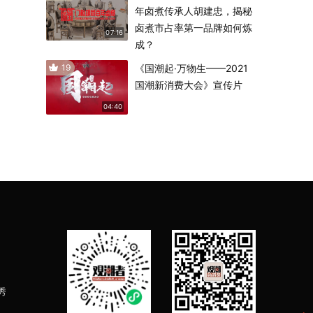
年卤煮传承人胡建忠，揭秘
卤煮市占率第一品牌如何炼
07:16
成？
19
《国潮起·万物生——2021
国潮新消费大会》宣传片
04:40
秀