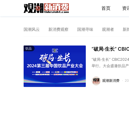
首页
资
国潮风云
新消费观察
国潮寻味
观潮者
新
“破局·生长” C
饮品
“破局·生长” CBI
举行。大会盛邀饮品产
以专业视角审视中国饮
在存量时代谋求高质量
观潮新消费
·
2