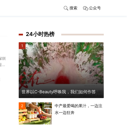
搜索
公众号
24小时热榜
1
深圳
旨在
产业
展
世界以C-Beauty呼唤我，我们如何作答
中产最爱喝的果汁，一边注
2
水一边狂奔