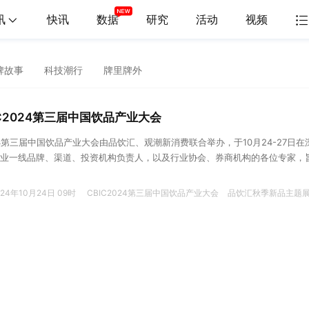
讯
快讯
数据
研究
活动
视频
牌故事
科技潮行
牌里牌外
BIC2024第三届中国饮品产业大会
C2024第三届中国饮品产业大会由品饮汇、观潮新消费联合举办，于10月24-27日在
业一线品牌、渠道、投资机构负责人，以及行业协会、券商机构的各位专家，
品产业的跃迁革命，并以多元维度解析供应链的创新逻辑，共同叙写中国饮品
发展的新篇章。
024年10月24日 09时
CBIC2024第三届中国饮品产业大会
品饮汇秋季新品主题