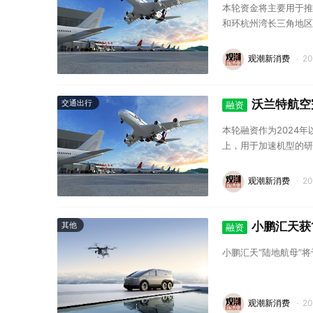
本轮资金将主要用于推
和环杭州湾长三角地区
观潮新消费
·
2
沃兰特航空
交通出行
融资
本轮融资作为2024
上，用于加速机型的研发
观潮新消费
·
2
小鹏汇天获
其他
融资
小鹏汇天“陆地航母”
观潮新消费
·
2