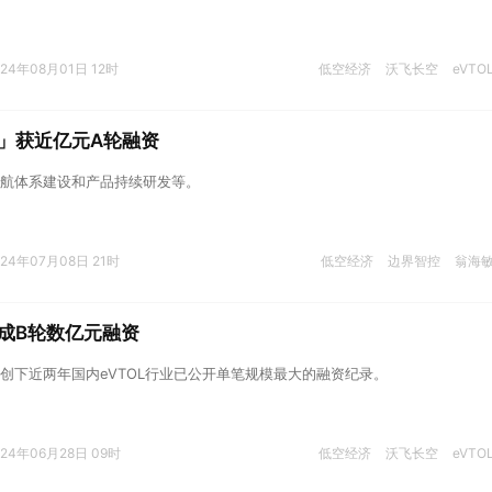
024年08月01日 12时
低空经济
沃飞长空
eVTO
」获近亿元A轮融资
航体系建设和产品持续研发等。
024年07月08日 21时
低空经济
边界智控
翁海
成B轮数亿元融资
创下近两年国内eVTOL行业已公开单笔规模最大的融资纪录。
024年06月28日 09时
低空经济
沃飞长空
eVTO