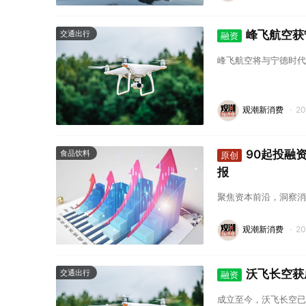
峰飞航空获
交通出行
融资
峰飞航空将与宁德时代
观潮新消费
·
2
90起投融
食品饮料
原创
报
聚焦资本前沿，洞察消
观潮新消费
·
2
沃飞长空获
交通出行
融资
成立至今，沃飞长空已