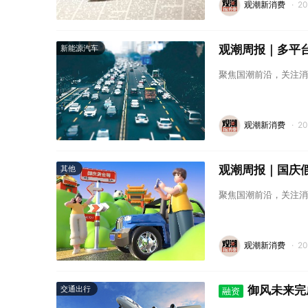
观潮新消费
·
2
观潮周报｜多平台
新能源汽车
聚焦国潮前沿，关注消
观潮新消费
·
2
观潮周报｜国庆假
其他
聚焦国潮前沿，关注消
观潮新消费
·
2
御风未来完成
交通出行
融资