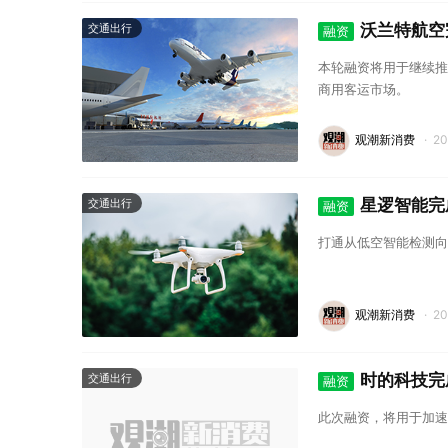
沃兰特航空
交通出行
融资
本轮融资将用于继续推动
商用客运市场。
观潮新消费
·
2
星逻智能完
交通出行
融资
打通从低空智能检测向
观潮新消费
·
2
时的科技完
交通出行
融资
此次融资，将用于加速