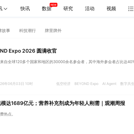
讯
快讯
数据
研究
活动
视频
牌故事
科技潮行
牌里牌外
D Expo 2026 圆满收官
来自全球120多个国家和地区的30000余名参会者，其中海外参会者占比达40
026年06月03日 10时
低空经济
BEYOND Expo
AI Agent
数字共
规模达1689亿元；营养补充剂成为年轻人刚需｜观潮周报
费热点。