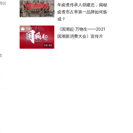
湾区
年卤煮传承人胡建忠，揭秘
卤煮市占率第一品牌如何炼
07:16
成？
L
19
《国潮起·万物生——2021
国潮新消费大会》宣传片
04:40
础
金
母