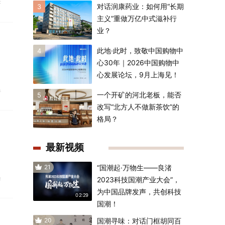
济
对话润康药业：如何用“长期
3
主义”重做万亿中式滋补行
业？
此地·此时，致敬中国购物中
4
心30年｜2026中国购物中
心发展论坛，9月上海见！
并
一个开矿的河北老板，能否
5
改写“北方人不做新茶饮”的
格局？
最新视频
21
“国潮起·万物生——良渚
游
2023科技国潮产业大会”，
为中国品牌发声，共创科技
02:29
国潮！
20
国潮寻味：对话门框胡同百