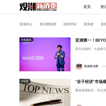
首页
资
国潮风云
新消费观察
国潮寻味
观潮者
新
亚洲第一！BEYON
零售服务
四天会期内，大会吸引
观潮新消费
·
2
“谷子经济”市场
IP版权
聚焦国潮前沿，关注消