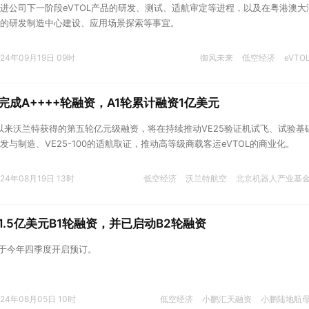
进公司下一阶段eVTOL产品的研发、测试、适航审定等进程，以及在粤港澳大
的研发制造中心建设、应用场景探索等事宜。
024年09月19日 09时
御风未来
低空经济
eVTO
完成A++++轮融资，A1轮累计融资1亿美元
年以来沃兰特获得的第五轮亿元级融资，将在持续推动VE25验证机试飞、试验基
与制造、VE25-100的适航取证，推动高等级商载客运eVTOL的商业化。
024年08月19日 13时
低空经济
沃兰特航空
北京机器人产业基
1.5亿美元B1轮融资，并已启动B2轮融资
将于今年四季度开启预订。
024年08月05日 10时
低空经济
小鹏汇天融资
小鹏陆地航