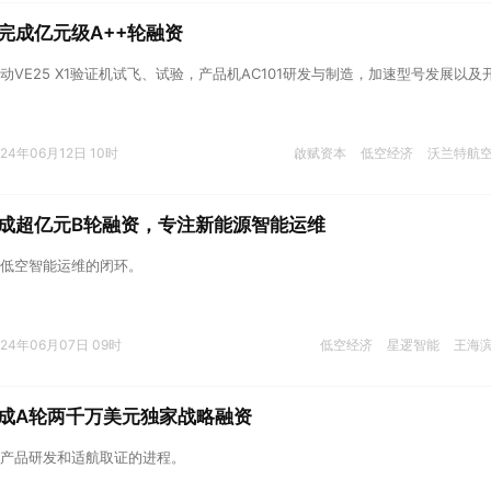
完成亿元级A++轮融资
VE25 X1验证机试飞、试验，产品机AC101研发与制造，加速型号发展以及
024年06月12日 10时
啟赋资本
低空经济
沃兰特航
成超亿元B轮融资，专注新能源智能运维
低空智能运维的闭环。
024年06月07日 09时
低空经济
星逻智能
王海
成A轮两千万美元独家战略融资
产品研发和适航取证的进程。