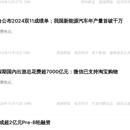
024年12月27日 15时
即时配送
观潮周报
低空经
公布2024双11成绩单；我国新能源汽车年产量首破千万
费热点。
024年11月15日 15时
观潮周报
低空经济
双11数据
极氪领克合
期国内出游总花费超7000亿元：微信已支持淘宝购物
费热点。
024年10月13日 08时
观潮周报
低空经济
打造消费名品
国庆出
超2亿元Pre-B轮融资