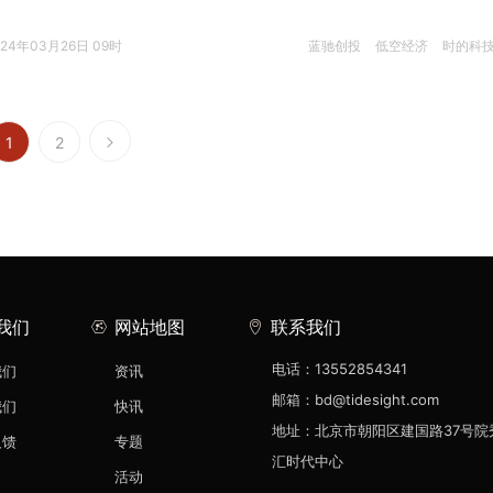
024年03月26日 09时
蓝驰创投
低空经济
时的科
1
2
我们
网站地图
联系我们
电话：13552854341
我们
资讯
邮箱：bd@tidesight.com
我们
快讯
地址：北京市朝阳区建国路37号院
反馈
专题
汇时代中心
活动