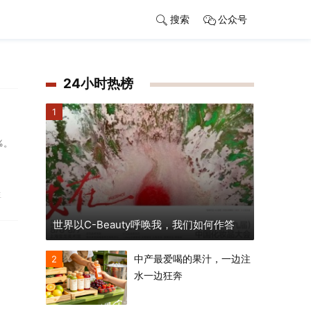
搜索
公众号
24小时热榜
1
%。
生
世界以C-Beauty呼唤我，我们如何作答
中产最爱喝的果汁，一边注
2
水一边狂奔