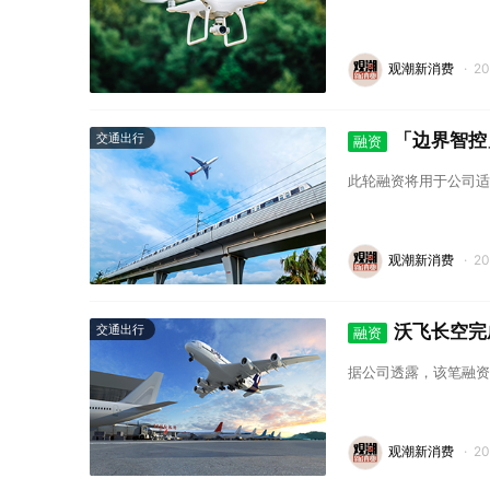
观潮新消费
·
2
「边界智控
交通出行
融资
此轮融资将用于公司适
观潮新消费
·
2
沃飞长空完
交通出行
融资
据公司透露，该笔融资
观潮新消费
·
2