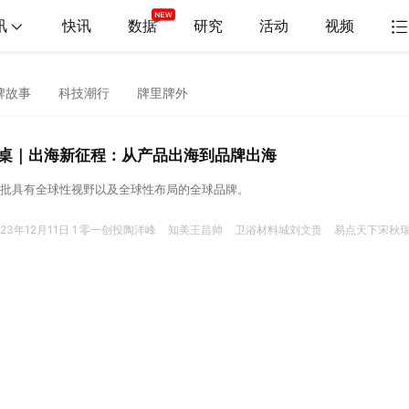
讯
快讯
数据
研究
活动
视频
牌故事
科技潮行
牌里牌外
桌｜出海新征程：从产品出海到品牌出海
批具有全球性视野以及全球性布局的全球品牌。
023年12月11日 1
零一创投陶洋峰
知美王昌帅
卫浴材料城刘文贵
易点天下宋秋