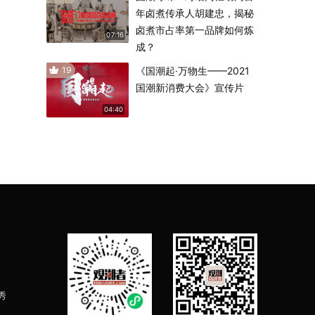
年卤煮传承人胡建忠，揭秘
卤煮市占率第一品牌如何炼
07:16
成？
19
《国潮起·万物生——2021
国潮新消费大会》宣传片
04:40
秀