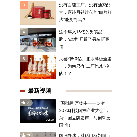
没有自建工厂、没有独家配
3
方，喜纯月销过亿的“白牌打
法”能复制吗？
这个年入18亿的男装品
4
牌，“战术”开辟了男装新赛
道
大窑冲50亿、北冰洋稳坐第
5
一，为何只有“二厂汽水”掉
队了？
最新视频
21
“国潮起·万物生——良渚
2023科技国潮产业大会”，
为中国品牌发声，共创科技
02:29
国潮！
20
国潮寻味：对话门框胡同百