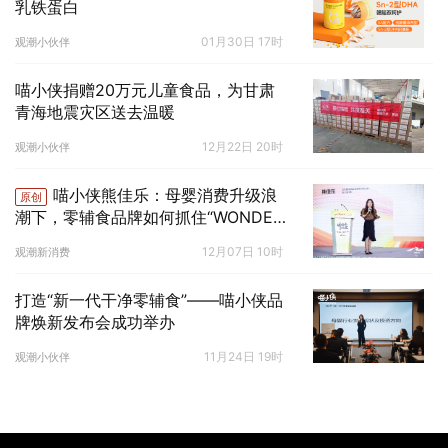
乳铁蛋白
01月30日 17时
观潮小伙伴
喵小侠捐赠20万元儿童食品，为甘肃
青海地震灾区送去温暖
12月22日 20时
观潮小伙伴
喵小侠熊佳乐：母婴消费升级浪
原创
潮下，零辅食品牌如何抓住“WONDER
MOM”
12月07日 10时
观潮新消费
打造“新一代干净零辅食”——喵小侠品
牌焕新发布会成功举办
11月24日 19时
观潮小伙伴