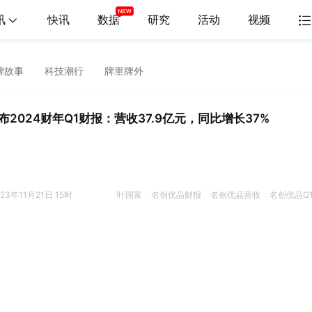
讯
快讯
数据
研究
活动
视频
牌故事
科技潮行
牌里牌外
2024财年Q1财报：营收37.9亿元，同比增长37%
。
023年11月21日 15时
叶国富
名创优品财报
名创优品营收
名创优品Q