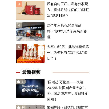
没有自建工厂、没有独家配
3
方，喜纯月销过亿的“白牌打
法”能复制吗？
这个年入18亿的男装品
4
牌，“战术”开辟了男装新赛
道
大窑冲50亿、北冰洋稳坐第
5
一，为何只有“二厂汽水”掉
队了？
最新视频
21
“国潮起·万物生——良渚
2023科技国潮产业大会”，
为中国品牌发声，共创科技
02:29
国潮！
20
国潮寻味：对话门框胡同百