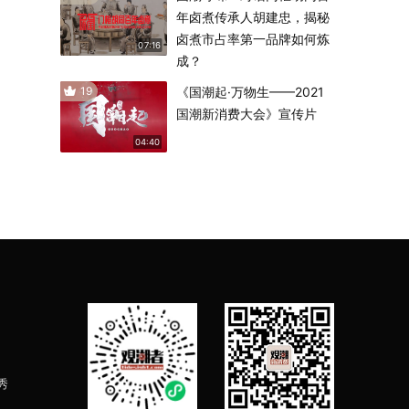
年卤煮传承人胡建忠，揭秘
卤煮市占率第一品牌如何炼
07:16
成？
19
《国潮起·万物生——2021
国潮新消费大会》宣传片
04:40
秀