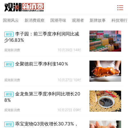
国潮风云
新消费观察
国潮寻味
观潮者
新牌故事
科技潮行
李子园：前三季度净利润同比减
财报
少16.83%
10月29日 14时
观潮新消费
全聚德前三季净利涨140％
财报
10月27日 10时
观潮新消费
金龙鱼第三季度净利同比增长20
财报
8%
10月27日 09时
观潮新消费
乖宝宠物Q3营收增长30.73%，
财报