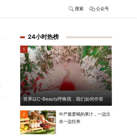
搜索
公众号
24小时热榜
1
服
世界以C-Beauty呼唤我，我们如何作答
中产最爱喝的果汁，一边注
2
水一边狂奔