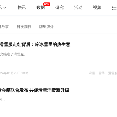
讯
快讯
数据
研究
活动
视频
牌故事
科技潮行
牌里牌外
滑雪服走红背后：冷冰雪里的热生意
光瞄准了滑雪服。
024年01月29日 18时
滑雪
雪季
滑雪
滑会籍联合发布 共促滑雪消费新升级
生。