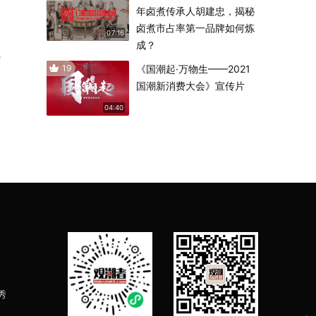
年卤煮传承人胡建忠，揭秘
卤煮市占率第一品牌如何炼
07:16
成？
雪
19
《国潮起·万物生——2021
国潮新消费大会》宣传片
04:40
秀