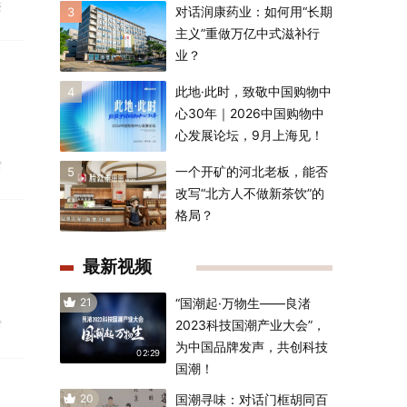
迹
对话润康药业：如何用“长期
3
主义”重做万亿中式滋补行
业？
此地·此时，致敬中国购物中
4
心30年｜2026中国购物中
心发展论坛，9月上海见！
雪
一个开矿的河北老板，能否
5
改写“北方人不做新茶饮”的
格局？
最新视频
21
“国潮起·万物生——良渚
雪
2023科技国潮产业大会”，
为中国品牌发声，共创科技
02:29
国潮！
20
国潮寻味：对话门框胡同百