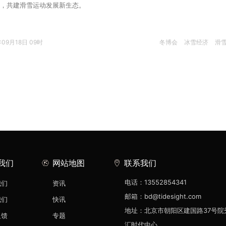
，共建滑雪运动发展新生态。
年09月18日 09时
冬博会
冰雪经济
滑
我们
网站地图
联系我们
电话：13552854341
我们
资讯
邮箱：bd@tidesight.com
我们
快讯
地址：北京市朝阳区建国路37号院
反馈
专题
汇时代中心