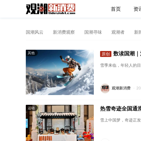
首页
资
国潮风云
新消费观察
国潮寻味
观潮者
新
数读国潮｜
其他
原创
雪季来临，年轻人的目
观潮新消费
·
2
热雪奇迹全国通
运动
雪上中国梦，奇迹正发