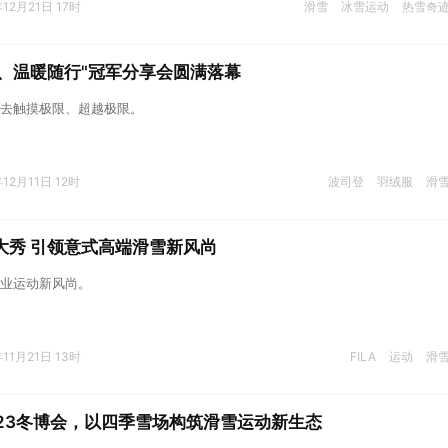
年12月21日 17时
滑雪
冰雪运动
热雪奇
、温暖随行"冠军分享会圆满落幕
去触摸极限、超越极限。
年12月11日 12时
波司登
羽绒服
滑
雪大秀 引领意式高端滑雪新风尚
业运动新风尚。
年11月21日 13时
FILA
运动
滑
23冬博会，以四季雪场构筑滑雪运动新生态