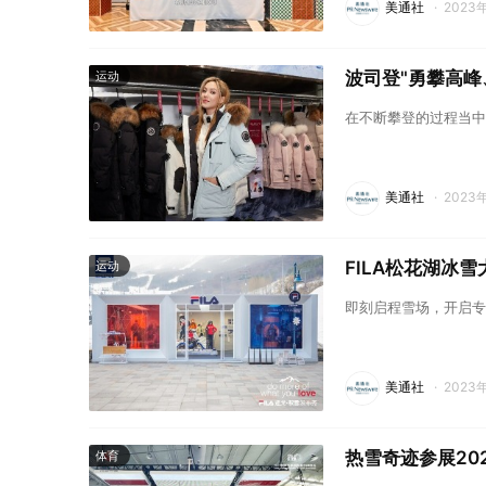
美通社
·
2023
波司登"勇攀高峰
运动
在不断攀登的过程当中
美通社
·
2023
FILA松花湖冰
运动
即刻启程雪场，开启专
美通社
·
2023
热雪奇迹参展20
体育