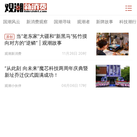
国潮风云
新消费观察
国潮寻味
观潮者
新牌故事
科技潮行
当“老东家”大疆和“新黑马”拓竹摸
原创
向对方的“逆鳞” | 观潮故事
11月26日 20时
观潮新消费
“从此刻 向未来”魔芯科技两周年庆典暨
新址乔迁仪式圆满成功！
06月06日 17时
观潮小伙伴