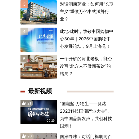
对话润康药业：如何用“长期
3
主义”重做万亿中式滋补行
业？
此地·此时，致敬中国购物中
4
心30年｜2026中国购物中
心发展论坛，9月上海见！
一个开矿的河北老板，能否
5
改写“北方人不做新茶饮”的
格局？
最新视频
21
“国潮起·万物生——良渚
2023科技国潮产业大会”，
为中国品牌发声，共创科技
02:29
国潮！
20
国潮寻味：对话门框胡同百