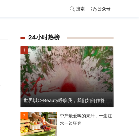
搜索
公众号
24小时热榜
1
节
世界以C-Beauty呼唤我，我们如何作答
中产最爱喝的果汁，一边注
2
水一边狂奔