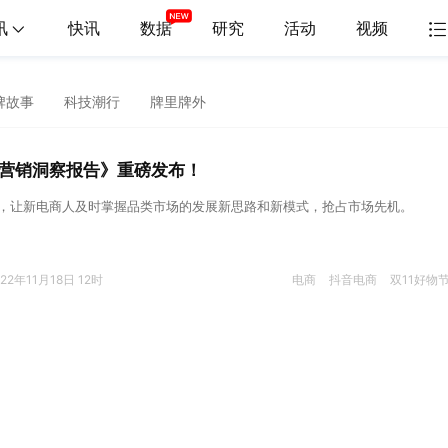
讯
快讯
数据
研究
活动
视频
牌故事
科技潮行
牌里牌外
11营销洞察报告》重磅发布！
”，让新电商人及时掌握品类市场的发展新思路和新模式，抢占市场先机。
022年11月18日 12时
电商
抖音电商
双11好物