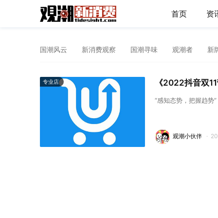
首页
资
国潮风云
新消费观察
国潮寻味
观潮者
新
《2022抖音双
专业店
“感知态势，把握趋势
观潮小伙伴
·
2