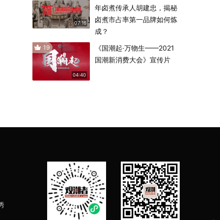
年卤煮传承人胡建忠，揭秘
卤煮市占率第一品牌如何炼
07:16
成？
19
《国潮起·万物生——2021
国潮新消费大会》宣传片
04:40
秀