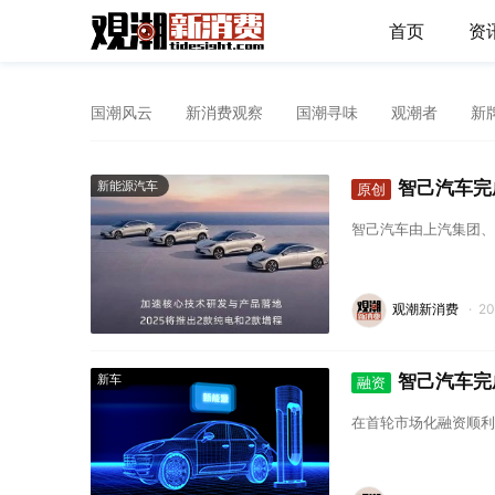
首页
资
国潮风云
新消费观察
国潮寻味
观潮者
新
智己汽车完
新能源汽车
原创
智己汽车由上汽集团、
观潮新消费
·
2
智己汽车完
新车
融资
在首轮市场化融资顺利