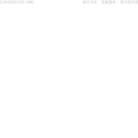
022年08月02日 09时
智己汽车
交银资本
用户型汽