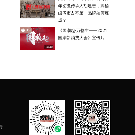
年卤煮传承人胡建忠，揭秘
卤煮市占率第一品牌如何炼
07:16
成？
19
《国潮起·万物生——2021
国潮新消费大会》宣传片
04:40
秀