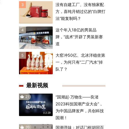
车
没有自建工厂、没有独家配
3
方，喜纯月销过亿的“白牌打
法”能复制吗？
这个年入18亿的男装品
4
牌，“战术”开辟了男装新赛
道
大窑冲50亿、北冰洋稳坐第
5
一，为何只有“二厂汽水”掉
队了？
最新视频
21
“国潮起·万物生——良渚
2023科技国潮产业大会”，
为中国品牌发声，共创科技
02:29
国潮！
20
国潮寻味：对话门框胡同百