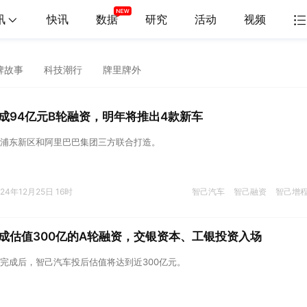
讯
快讯
数据
研究
活动
视频
牌故事
科技潮行
牌里牌外
成94亿元B轮融资，明年将推出4款新车
浦东新区和阿里巴巴集团三方联合打造。
024年12月25日 16时
智己汽车
智己融资
智己增
成估值300亿的A轮融资，交银资本、工银投资入场
完成后，智己汽车投后估值将达到近300亿元。