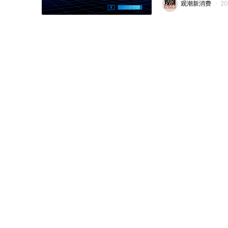
观潮新消费
·
2