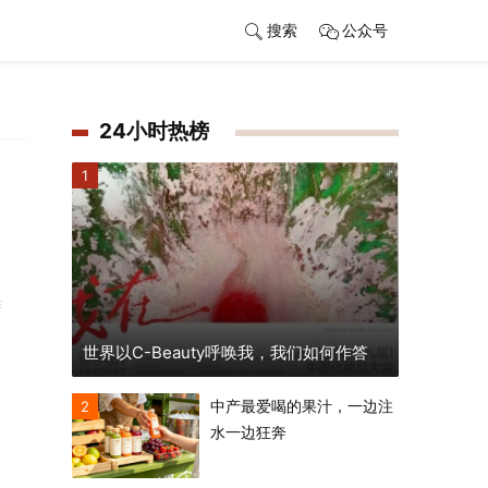
搜索
公众号
24小时热榜
1
啡
世界以C-Beauty呼唤我，我们如何作答
中产最爱喝的果汁，一边注
2
水一边狂奔