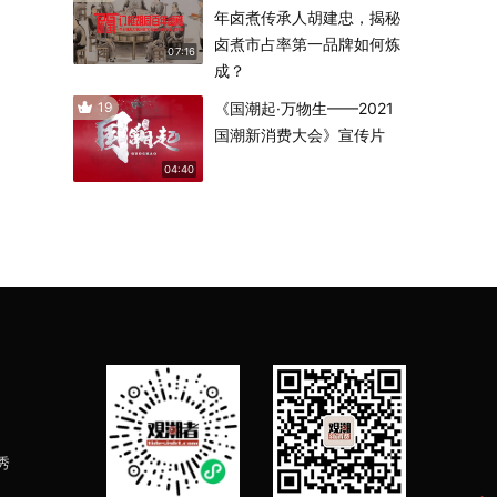
年卤煮传承人胡建忠，揭秘
卤煮市占率第一品牌如何炼
07:16
成？
19
《国潮起·万物生——2021
国潮新消费大会》宣传片
04:40
秀