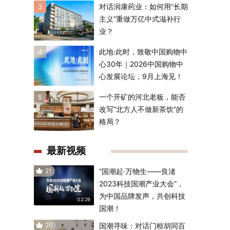
对话润康药业：如何用“长期
3
主义”重做万亿中式滋补行
业？
此地·此时，致敬中国购物中
4
心30年｜2026中国购物中
心发展论坛，9月上海见！
一个开矿的河北老板，能否
5
改写“北方人不做新茶饮”的
格局？
最新视频
21
“国潮起·万物生——良渚
2023科技国潮产业大会”，
为中国品牌发声，共创科技
02:29
国潮！
20
国潮寻味：对话门框胡同百