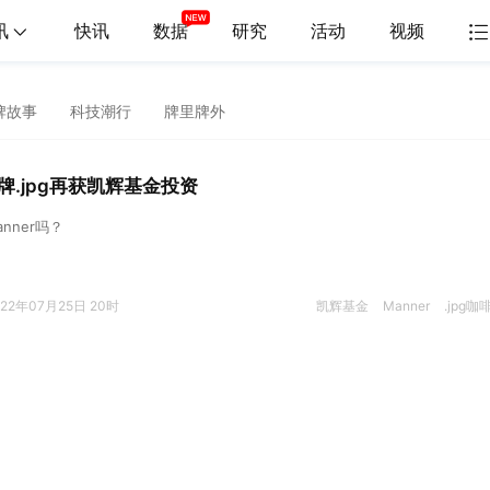
讯
快讯
数据
研究
活动
视频
牌故事
科技潮行
牌里牌外
牌.jpg再获凯辉基金投资
nner吗？
022年07月25日 20时
凯辉基金
Manner
.jpg咖