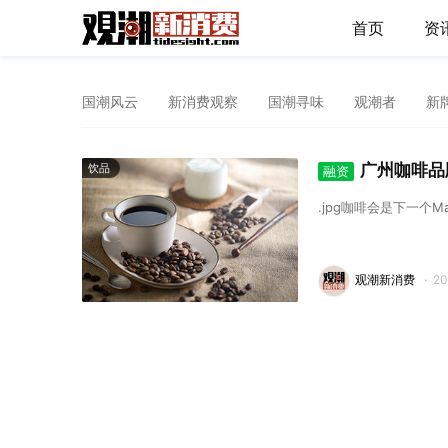
首页
资
国潮风云
新消费观察
国潮寻味
观潮者
新
广州咖啡品
饮品
融资
.jpg咖啡会是下一个Ma
观潮新消费
·
2