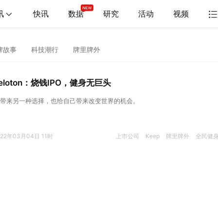
讯
快讯
数据
研究
活动
视频
牌故事
科技潮行
牌里牌外
 Peloton：烧钱IPO，健身无巨头
带来另一种选择，也给自己带来改变世界的机会。
022年03月04日 11时
上市公司
Keep
牌里牌外
全民健