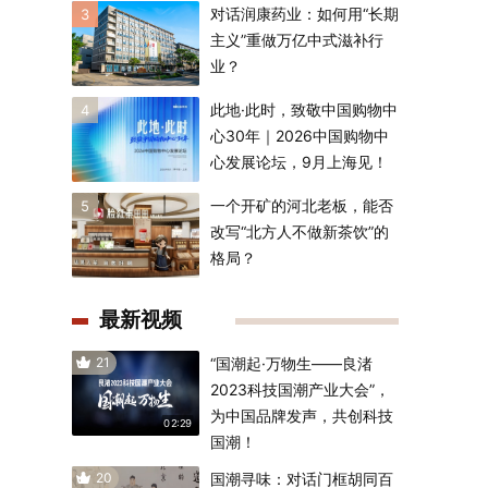
对话润康药业：如何用“长期
3
主义”重做万亿中式滋补行
业？
此地·此时，致敬中国购物中
4
心30年｜2026中国购物中
心发展论坛，9月上海见！
一个开矿的河北老板，能否
5
改写“北方人不做新茶饮”的
格局？
最新视频
21
“国潮起·万物生——良渚
2023科技国潮产业大会”，
为中国品牌发声，共创科技
02:29
国潮！
20
国潮寻味：对话门框胡同百