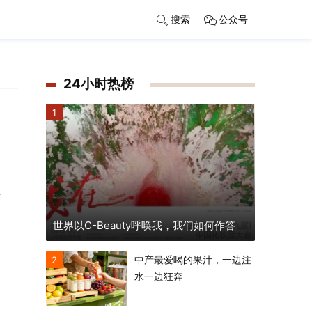
搜索
公众号
24小时热榜
1
身
世界以C-Beauty呼唤我，我们如何作答
中产最爱喝的果汁，一边注
2
水一边狂奔