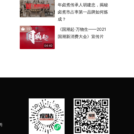
年卤煮传承人胡建忠，揭秘
卤煮市占率第一品牌如何炼
07:16
成？
19
《国潮起·万物生——2021
国潮新消费大会》宣传片
04:40
秀