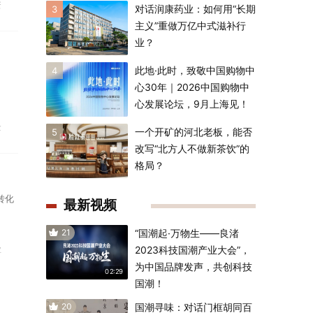
资
对话润康药业：如何用“长期
3
主义”重做万亿中式滋补行
业？
此地·此时，致敬中国购物中
4
心30年｜2026中国购物中
心发展论坛，9月上海见！
金
一个开矿的河北老板，能否
5
改写“北方人不做新茶饮”的
格局？
转化
最新视频
21
“国潮起·万物生——良渚
业
2023科技国潮产业大会”，
为中国品牌发声，共创科技
02:29
国潮！
20
国潮寻味：对话门框胡同百