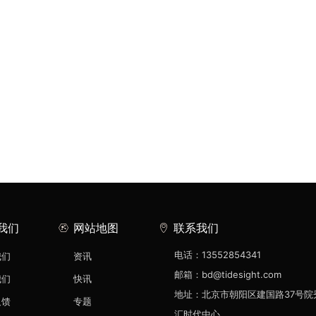
我们
网站地图
联系我们
电话：13552854341
我们
资讯
邮箱：bd@tidesight.com
我们
快讯
地址：北京市朝阳区建国路37号院
反馈
专题
汇时代中心