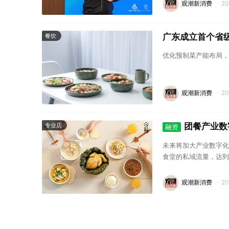
观潮新消费
·
2
广东成立首个省
餐饮
优化预制菜产能布局，
观潮新消费
·
2
团餐产业数
专业店
融资
未来将加大产业数字化
食堂的私域流量，达到
观潮新消费
·
2