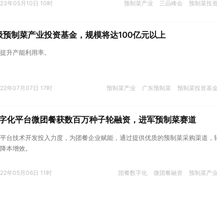
023年05月10日 10时
预制菜产业
三品峰会
预制菜投
级预制菜产业投资基金，规模将达100亿元以上
提升产能利用率。
022年07月07日 17时
预制菜产业
广东预制菜
预制菜投资基
字化平台微团餐获数百万种子轮融资，进军预制菜赛道
平台技术开发投入力度，为团餐企业赋能，通过提供优质的预制菜采购渠道，
降本增效。
022年05月06日 11时
团餐数字化
微团餐融资
预制菜产