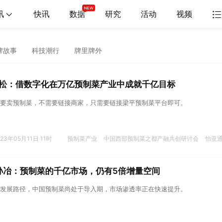
讯
快讯
数据
研究
活动
视频
牌故事
科技潮行
牌里牌外
松：借数字化在万亿预制菜产业中成就千亿目标
要卖预制菜，不需要链接商家，只需要链接梁平预制菜平台即可。
023年05月11日 11时
预制菜产业
中国西部预制菜之都产融共创研讨会
怡亚
孙冶：预制菜的千亿市场，仍有5倍增量空间
发展路径，中国预制菜尚处于导入期，市场渗透率正在快速提升。