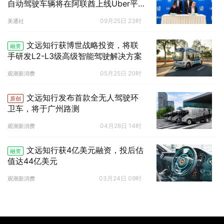
自动驾驶车辆将在阿联酋上线Uber平
台
09月25日 23时
美通社
文远知行获博世战略投资，将联
融资
手研发L2-L3级高级智能驾驶解决方案
05月25日 20时
观潮新消费
文远知行发布首款全无人驾驶环
原创
卫车，将于广州路测
04月28日 14时
观潮新消费
文远知行获4亿美元融资，投后估
融资
值达44亿美元
03月24日 09时
观潮新消费