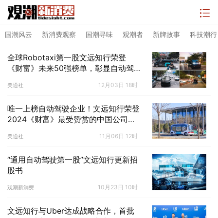
国潮风云
新消费观察
国潮寻味
观潮者
新牌故事
科技潮行
全球Robotaxi第一股文远知行荣登
《财富》未来50强榜单，彰显自动驾
驶长期增长潜力
12月03日 18时
美通社
唯一上榜自动驾驶企业！文远知行荣登
2024《财富》最受赞赏的中国公司榜
单
11月06日 12时
美通社
“通用自动驾驶第一股”文远知行更新招
股书
10月23日 10时
观潮新消费
文远知行与Uber达成战略合作，首批