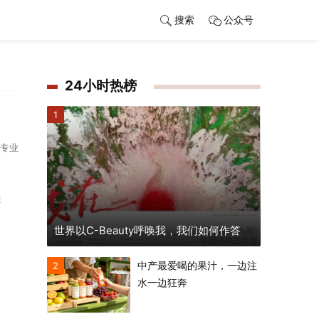
搜索
公众号
24小时热榜
1
向专业
服
世界以C-Beauty呼唤我，我们如何作答
中产最爱喝的果汁，一边注
2
水一边狂奔