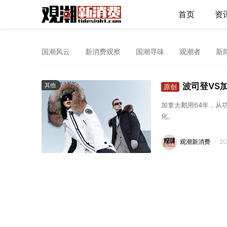
首页
资
国潮风云
新消费观察
国潮寻味
观潮者
新
波司登VS
其他
原创
加拿大鹅用64年，从
化。
观潮新消费
·
2