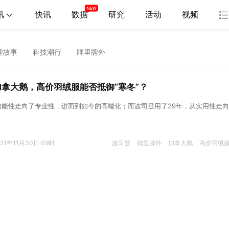
讯
快讯
数据
研究
活动
视频
牌故事
科技潮行
牌里牌外
加拿大鹅，高价羽绒服能否抵御“寒冬”？
功能性走向了专业性，进而到如今的高端化；而波司登用了29年，从实用性走
021年11月30日 09时
波司登
牌里牌外
加拿大鹅
高价羽绒