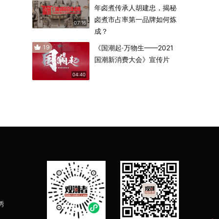
年卤煮传承人胡建忠，揭秘
卤煮市占率第一品牌如何炼
07:16
成？
19
《国潮起·万物生——2021
国潮新消费大会》宣传片
04:40
秀