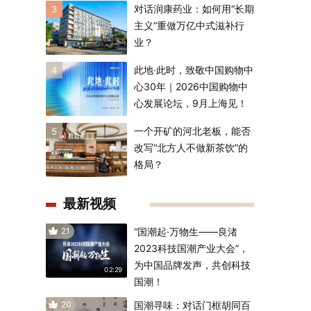
对话润康药业：如何用“长期
3
主义”重做万亿中式滋补行
业？
此地·此时，致敬中国购物中
4
心30年｜2026中国购物中
心发展论坛，9月上海见！
一个开矿的河北老板，能否
5
改写“北方人不做新茶饮”的
格局？
最新视频
21
“国潮起·万物生——良渚
2023科技国潮产业大会”，
为中国品牌发声，共创科技
02:29
国潮！
20
国潮寻味：对话门框胡同百