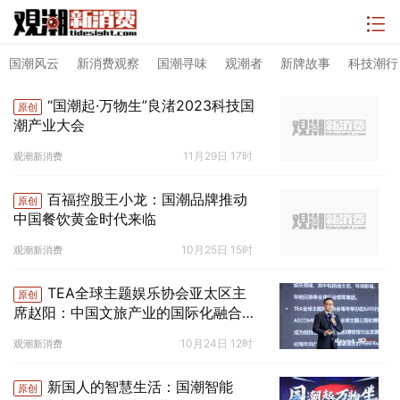
国潮风云
新消费观察
国潮寻味
观潮者
新牌故事
科技潮行
“国潮起·万物生”良渚2023科技国
原创
潮产业大会
11月29日 17时
观潮新消费
百福控股王小龙：国潮品牌推动
原创
中国餐饮黄金时代来临
10月25日 15时
观潮新消费
TEA全球主题娱乐协会亚太区主
原创
席赵阳：中国文旅产业的国际化融合之
路
10月24日 12时
观潮新消费
新国人的智慧生活：国潮智能
原创