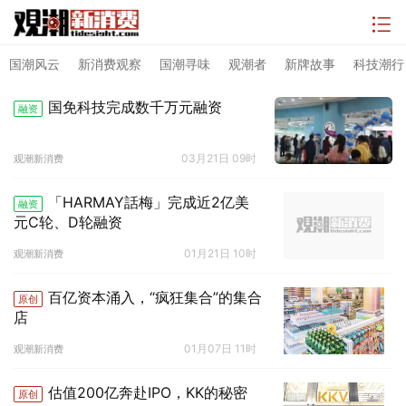
国潮风云
新消费观察
国潮寻味
观潮者
新牌故事
科技潮行
国免科技完成数千万元融资
融资
03月21日 09时
观潮新消费
「HARMAY話梅」完成近2亿美
融资
元C轮、D轮融资
01月21日 10时
观潮新消费
百亿资本涌入，“疯狂集合”的集合
原创
店
01月07日 11时
观潮新消费
估值200亿奔赴IPO，KK的秘密
原创