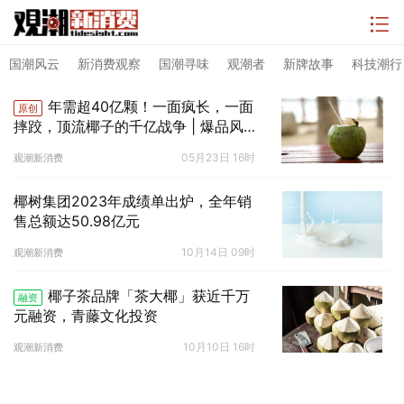
国潮风云
新消费观察
国潮寻味
观潮者
新牌故事
科技潮行
年需超40亿颗！一面疯长，一面
原创
摔跤，顶流椰子的千亿战争 | 爆品风向
标
05月23日 16时
观潮新消费
椰树集团2023年成绩单出炉，全年销
售总额达50.98亿元
10月14日 09时
观潮新消费
椰子茶品牌「茶大椰」获近千万
融资
元融资，青藤文化投资
10月10日 16时
观潮新消费