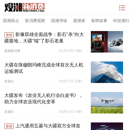
国潮风云
新消费观察
国潮寻味
观潮者
新牌故事
科技潮行
影像双雄全面战争：影石“杀”向大
原创
疆腹地，大疆“端”了影石老巢
05月15日 18时
观潮新消费
大疆在珠穆朗玛峰完成全球首次无人机
运输测试
06月11日 22时
美通社
大疆发布《农业无人机行业白皮书》，
助力全球农业现代化变革
09月01日 16时
美通社
上汽通用五菱与大疆双方全球首
原创