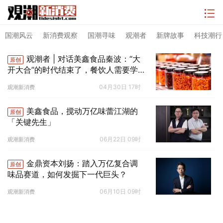
国潮风云
新消费观察
国潮寻味
观潮者
新牌故事
科技潮行
观潮者 | 对话美鑫食品秦波：“大
原创
开大合”的时代结束了，餐饮人需要学
会过简单的日子
04月30日 17时
观潮新消费
美鑫食品，搅动万亿味蕾江湖的
原创
「关键先生」
06月22日 09时
观潮新消费
金鼎资本刘扬：踏入万亿复合调
原创
味品赛道，如何发掘下一代巨头？
06月10日 09时
观潮新消费