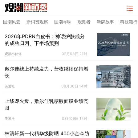
国潮风云
新消费观察
国潮寻味
观潮者
新牌故事
科技潮行
2026年PDRN白皮书：神话护肤成分
的成功归因、下半场预判
02月03日 21时
观潮小伙伴
敷尔佳线上持续发力，营收继续保持增
长
08月30日 14时
美通社
上线即火爆，敷尔佳乳糖酸面膜业绩亮
眼
08月09日 17时
美通社
林清轩新一代精华级防晒 400小金伞防