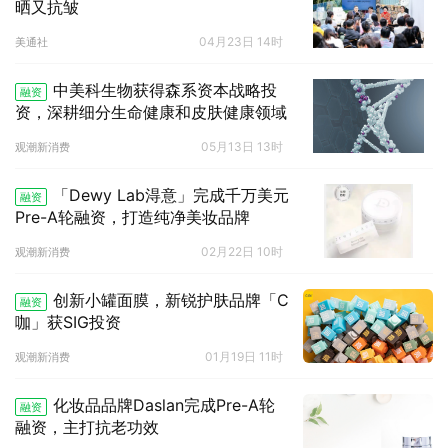
晒又抗皱
04月23日 14时
美通社
中美科生物获得森系资本战略投
融资
资，深耕细分生命健康和皮肤健康领域
05月13日 13时
观潮新消费
「Dewy Lab淂意」完成千万美元
融资
Pre-A轮融资，打造纯净美妆品牌
02月22日 10时
观潮新消费
创新小罐面膜，新锐护肤品牌「C
融资
咖」获SIG投资
01月19日 11时
观潮新消费
化妆品品牌Daslan完成Pre-A轮
融资
融资，主打抗老功效