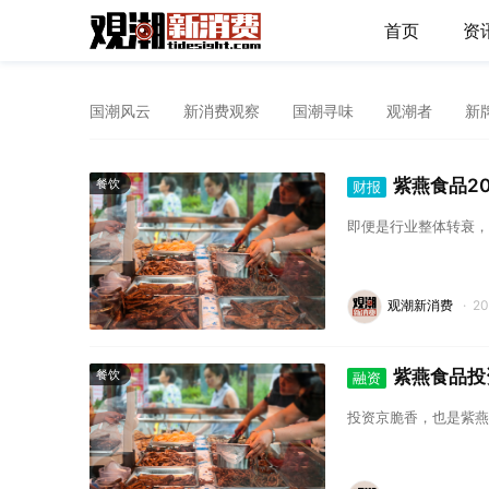
首页
资
国潮风云
新消费观察
国潮寻味
观潮者
新
紫燕食品20
餐饮
财报
即便是行业整体转衰，
观潮新消费
·
2
紫燕食品投
餐饮
融资
投资京脆香，也是紫燕