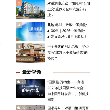
香
对话润康药业：如何用“长期
3
主义”重做万亿中式滋补行
业？
此地·此时，致敬中国购物中
4
心30年｜2026中国购物中
心发展论坛，9月上海见！
刚
一个开矿的河北老板，能否
5
改写“北方人不做新茶饮”的
格局？
最新视频
21
“国潮起·万物生——良渚
2023科技国潮产业大会”，
为中国品牌发声，共创科技
02:29
国潮！
20
国潮寻味：对话门框胡同百