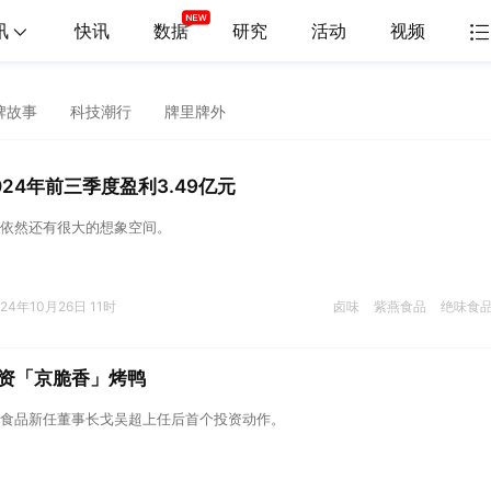
讯
快讯
数据
研究
活动
视频
牌故事
科技潮行
牌里牌外
24年前三季度盈利3.49亿元
依然还有很大的想象空间。
024年10月26日 11时
卤味
紫燕食品
绝味食
资「京脆香」烤鸭
食品新任董事长戈吴超上任后首个投资动作。