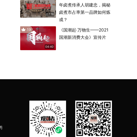
年卤煮传承人胡建忠，揭秘
卤煮市占率第一品牌如何炼
07:16
成？
19
《国潮起·万物生——2021
国潮新消费大会》宣传片
04:40
秀