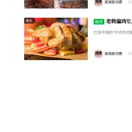
观潮新消费
·
2
老韩煸鸡引
餐饮
融资
打造中国的“中式炸鸡
观潮新消费
·
2