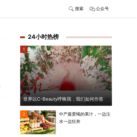
搜索
公众号
24小时热榜
1
品
世界以C-Beauty呼唤我，我们如何作答
中产最爱喝的果汁，一边注
2
水一边狂奔