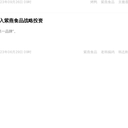
023年09月26日 09时
烤鸭
紫燕食品
京脆
入紫燕食品战略投资
第一品牌”。
023年06月29日 09时
紫燕食品
老韩煽鸡
韩志