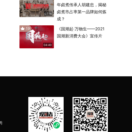
年卤煮传承人胡建忠，揭秘
卤煮市占率第一品牌如何炼
07:16
成？
19
《国潮起·万物生——2021
国潮新消费大会》宣传片
04:40
秀