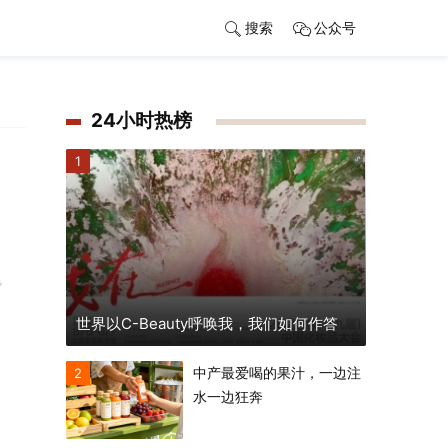
搜索
公众号
24小时热榜
1
飞
世界以C-Beauty呼唤我，我们如何作答
中产最爱喝的果汁，一边注
2
水一边狂奔