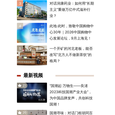
对话润康药业：如何用“长期
3
主义”重做万亿中式滋补行
业？
此地·此时，致敬中国购物中
4
心30年｜2026中国购物中
心发展论坛，9月上海见！
一个开矿的河北老板，能否
5
改写“北方人不做新茶饮”的
格局？
最新视频
21
“国潮起·万物生——良渚
2023科技国潮产业大会”，
为中国品牌发声，共创科技
02:29
国潮！
20
国潮寻味：对话门框胡同百