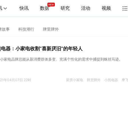
讯
快讯
数据
研究
活动
视频
牌故事
科技潮行
牌里牌外
熊电器：小家电收割“喜新厌旧”的年轻人
小家电品牌总能从新消费群体多变、充满个性化的需求中捕捉到蛛丝马迹。
021年04月07日 22时
厨房小家电
牌里牌外
小熊电器
摩