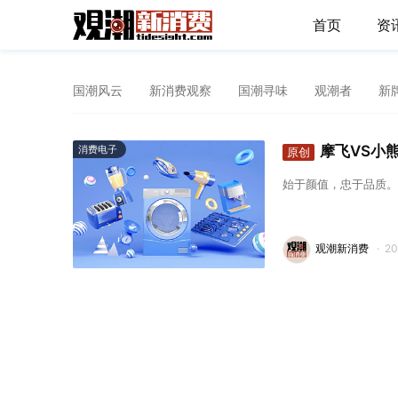
首页
资
国潮风云
新消费观察
国潮寻味
观潮者
新
摩飞VS小
消费电子
原创
始于颜值，忠于品质。
观潮新消费
·
2