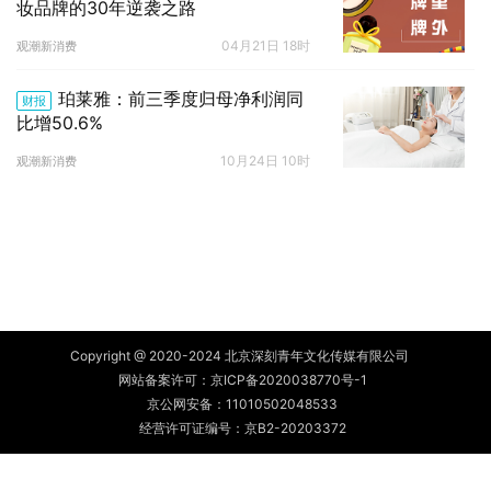
妆品牌的30年逆袭之路
04月21日 18时
观潮新消费
珀莱雅：前三季度归母净利润同
财报
比增50.6%
10月24日 10时
观潮新消费
Copyright @ 2020-2024 北京深刻青年文化传媒有限公司
网站备案许可：
京ICP备2020038770号-1
京公网安备：
11010502048533
经营许可证编号：京B2-20203372