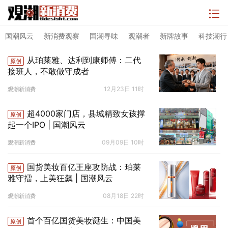
国潮风云
新消费观察
国潮寻味
观潮者
新牌故事
科技潮行
从珀莱雅、达利到康师傅：二代
原创
接班人，不敢做守成者
12月23日 11时
观潮新消费
超4000家门店，县城精致女孩撑
原创
起一个IPO | 国潮风云
09月09日 10时
观潮新消费
国货美妆百亿王座攻防战：珀莱
原创
雅守擂，上美狂飙 | 国潮风云
08月18日 22时
观潮新消费
首个百亿国货美妆诞生：中国美
原创