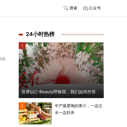
搜索
公众号
24小时热榜
1
有机
事
世界以C-Beauty呼唤我，我们如何作答
中产最爱喝的果汁，一边注
2
水一边狂奔