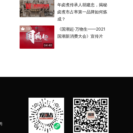
年卤煮传承人胡建忠，揭秘
卤煮市占率第一品牌如何炼
07:16
成？
19
《国潮起·万物生——2021
国潮新消费大会》宣传片
04:40
秀