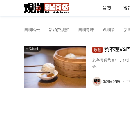
首页
资
国潮风云
新消费观察
国潮寻味
观潮者
新
狗不理VS
食品饮料
原创
老字号强势百年，也难
会。
观潮新消费
·
2