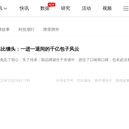
讯
快讯
数据
研究
活动
视频
牌故事
科技潮行
牌里牌外
巴比馒头：一进一退间的千亿包子风云
免忘了初心，失了传承；新品牌诞生于夹缝中，抓住了口味和口碑，也未必没
020年12月19日 17时
中华老字号
巴比馒头
狗不理包子
新牌故