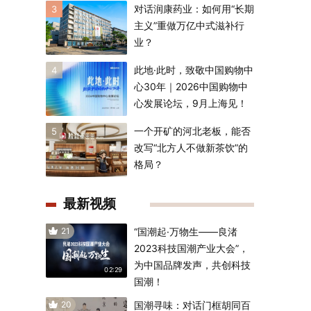
对话润康药业：如何用“长期
3
主义”重做万亿中式滋补行
业？
此地·此时，致敬中国购物中
4
心30年｜2026中国购物中
心发展论坛，9月上海见！
一个开矿的河北老板，能否
5
改写“北方人不做新茶饮”的
格局？
最新视频
21
“国潮起·万物生——良渚
2023科技国潮产业大会”，
为中国品牌发声，共创科技
02:29
国潮！
20
国潮寻味：对话门框胡同百